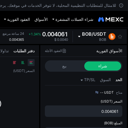
للامتثال للمتطلبات التنظيمية المحلية، لا تتوفر الخدمات في موقعك. يرج
شراء العملات المشفرة
الأسواق
العقود الفورية
0.004061
BOB
/
USDT
24 ساعة مرتفع
+1.34%
0.004365
$
0.0040
BOB
الأسواق الفورية
دفتر الطلبات
تداول
العقود الآجلة
شراء
بيع
السعر
(
USDT
)
الحد
السوق
TP/SL
متاح
USDT
--
السعر
(USDT)
المبلغ
(BOB)