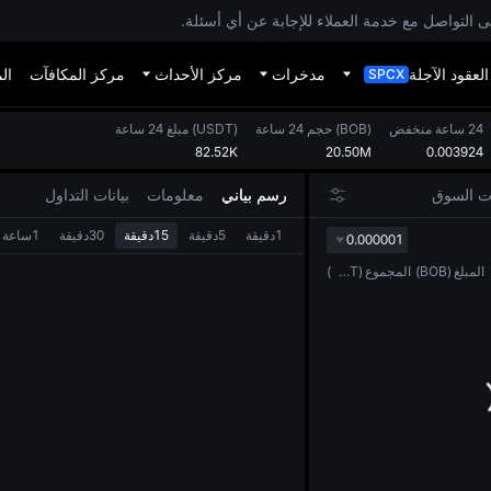
ى التواصل مع خدمة العملاء للإجابة عن أي أسئلة.
العقود الآجلة
مدخرات
مركز الأحداث
مركز المكافآت
ال
SPCX
24 ساعة منخفض
)
BOB
(
حجم 24 ساعة
)
USDT
(
مبلغ 24 ساعة
82.52K
20.50M
0.003924
ات السوق
رسم بياني
معلومات
بيانات التداول
1دقيقة
5دقيقة
15دقيقة
30دقيقة
1ساعة
0.000001
المبلغ
(
BOB
)
المجموع
(
USDT
)