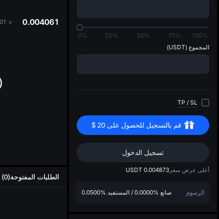
...
0.004061
.01
<
0%
25%
50%
75%
100%
المجموع
(USDT)
TP
/
SL
قم بالتسجيل للحصول على
20
$
تسجيل الدخول
أعلى عرض سعر
0.004873
USDT
الطلبات المفتوحة(0)
الرسوم
صانع
0.0000%
/
المستفيد
0.0500%