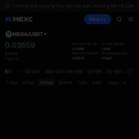
GOLD(X
vụ hiện không khả dụng tại khu vực của bạn. Vui lòng liên hệ CSKH n
AAOI
Mua Crypto
Thị trường
Đăng ký
Spot
Futures
SKYAI
SPC
Đăng ký 
SPCX tăn
MEGA
/
USDT
Đã cậ
GOLD(X
mặc 
0.03659
Giá cao nhất 24h
Vol 24h
(
MEGA
)
AAOI
0.03696
1.60M
Trang 
SKYAI
Giá thấp nhất 24h
Số lượng 24H
(
USDT
)
$
0.036
được c
0.03519
57.94K
+3.01%
Đăng ký 
diện t
SPCX tăn
người 
Biểu đồ
Sổ lệnh
Giao dịch mới nhất
Chi tiết
Dữ liệu giao dịc
tùy ch
phần C
1 Phút
5 Phút
15 Phút
30 Phút
1 Giờ
4 Giờ
1 Ngày
Bản