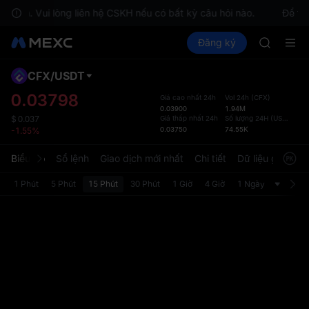
MINIMA
a bạn. Vui lòng liên hệ CSKH nếu có bất kỳ câu hỏi nào.
Để tuâ
HEI
Mua Crypto
Thị trường
Đăng ký
Spot
Futures
CAP
PLTR
UNITREE
BLESS
CFX
/
USDT
Đã cậ
MINIMA
mặc 
0.03798
Giá cao nhất 24h
Vol 24h
(
CFX
)
HEI
0.03900
1.94M
Trang 
CAP
Giá thấp nhất 24h
Số lượng 24H
(
USDT
)
$
0.037
được c
0.03750
74.55K
-1.55%
UNITREE
diện t
người 
Biểu đồ
Sổ lệnh
Giao dịch mới nhất
Chi tiết
Dữ liệu giao dịc
tùy ch
phần C
1 Phút
5 Phút
15 Phút
30 Phút
1 Giờ
4 Giờ
1 Ngày
Bản