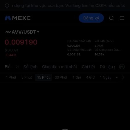
SKYAI
ng khả dụng tại khu vực của bạn. Vui lòng liên hệ CSKH nếu có bất k
ACE
Mua Crypto
Thị trường
Đăng ký
Spot
Futures
HFT
SPC
SPCX
UNITREE
AVV
/
USDT
Đã cậ
Unitree F
mặc 
0.009190
Giá cao nhất 24h
Vol 24h
(
AVV
)
SKYAI
0.009294
8.74M
Trang 
ACE
Giá thấp nhất 24h
Số lượng 24H
(
USDT
)
$
0.0091
được c
0.009138
80.57K
-0.44%
HFT
diện t
SPCX
người 
Biểu đồ
Sổ lệnh
Giao dịch mới nhất
Chi tiết
Dữ liệu giao dịc
UNITREE
tùy ch
Unitree F
phần C
1 Phút
5 Phút
15 Phút
30 Phút
1 Giờ
4 Giờ
1 Ngày
Bản