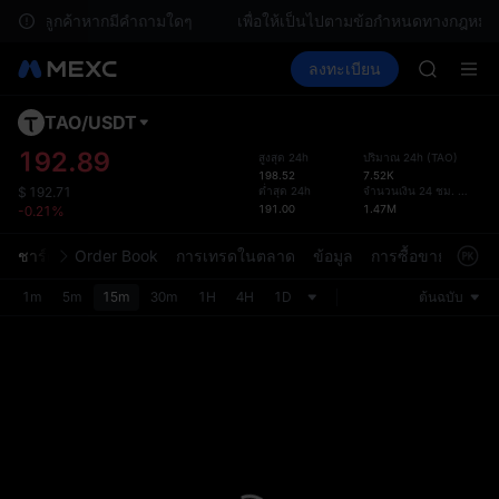
GOLD(X
ยบริการลูกค้าหากมีคำถามใดๆ
เพื่อให้เป็นไปตามข้อกำหนดทางกฎหมายท้
SPCX
ซื้อคริปโต
ตลาด
สปอต
ลงทะเบียน
ฟิวเจอร์ส
CASHCA
E
SPCX
HFT
UNITREE
TAO
/
USDT
เค้าโค
ฟิวเจอร์ส
การอั
192.89
สูงสุด 24h
ปริมาณ 24h
(
TAO
)
GOLD(X
198.52
7.52K
หน้ากา
SPCX
ต่ำสุด 24h
จำนวนเงิน 24 ชม.
(
USDT
)
$
192.71
การอัป
191.00
1.47M
-0.21%
CASHCA
ที่ใช้ง
HFT
สามารถ
ชาร์ต
Order Book
การเทรดในตลาด
ข้อมูล
การซื้อขายข้อมูล
UNITREE
ในส่วน
ฟิวเจอร์ส
1m
5m
15m
30m
1H
4H
1D
ต้นฉบับ