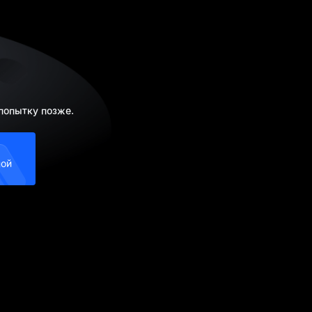
 попытку позже.
ной