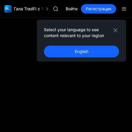
GOLD(XAU)
Гала TradFi с 1 000 000$
SPCX
Войти
Регистрация
CASHCAT
HFT
UNITREE
Select your language to see
Фьючерсы Юнитри уже доступны
content relevant to your region
GOLD(XAU)
SPCX
English
CASHCAT
HFT
UNITREE
Фьючерсы Юнитри уже доступны