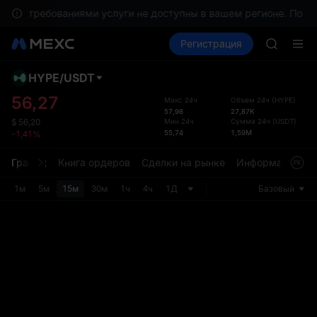
SHOP
ными требованиями услуги не доступны в вашем регионе. По в
LLY
Купить крипто
Рынки
Регистрация
Спот
Фьючерсы
BLESS
HEI
CYS
HYPE
/
USDT
Обно
SHOP
стан
56,27
Макс 24ч
Объем 24ч
(
HYPE
)
LLY
57,98
27,87K
Стран
BLESS
Мин 24ч
Сумма 24ч
(
USDT
)
$
56,20
торго
55,74
1,59M
-1,41%
HEI
обнов
CYS
имеет
График
Книга ордеров
Сделки на рынке
Информация
Т
интер
настр
1м
5м
15м
30м
1ч
4ч
1Д
Базовый
разде