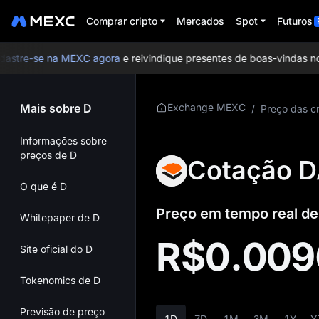
Comprar cripto
Mercados
Spot
Futuros
tre-se na MEXC agora
e reivindique presentes de boas-vindas no v
Mais sobre D
Exchange MEXC
/
Preço das cr
Informações sobre
preços de D
Cotação D
O que é D
Preço em tempo real de
Whitepaper de D
R$0.00
Site oficial do D
Tokenomics de D
Previsão de preço
1D
7D
1M
3M
1Y
Y