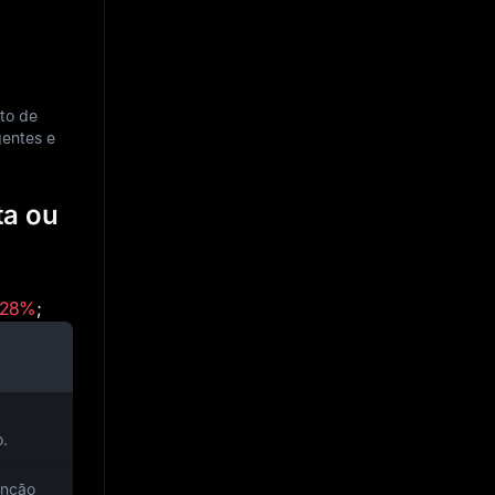
nto de
entes e
ta ou
28%
;
.
enção