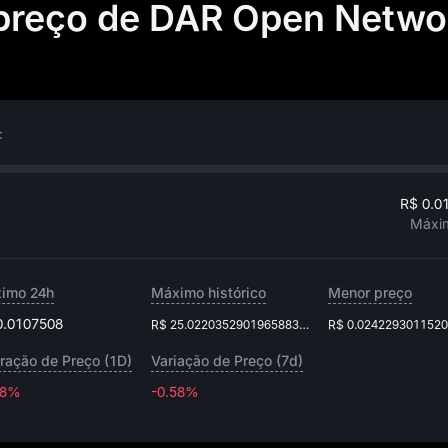
 preço de DAR Open Netwo
:
R$ 0.0
Máxi
imo 24h
Máximo histórico
Menor preço
0.0107508
R$ 25.022035290196588344
R$ 0.024229301152
eração de Preço (1D)
Variação de Preço (7d)
98%
-0.58%
-0.58%