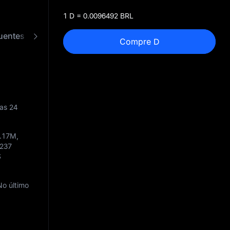
1 D = 0.0096492 BRL
uentes
Conversor de D para BRL
Compre D
as 24
7.17M
,
6237
$
No último