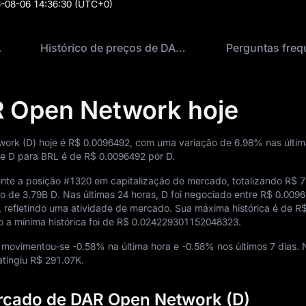
-08-06 14:36:30
(UTC+0)
k hoje
Histórico de preços de DAR Open Network
Perguntas freq
R Open Network hoje
ork (D) hoje é
R$ 0.0096492
, com uma variação de
6.98%
nas últim
de D para BRL é de
R$ 0.0096492
por D.
nte a posição
#1320
em capitalização de mercado, totalizando
R$ 
ão de
3.79B D
. Nas últimas 24 horas, D foi negociado entre
R$ 0.009
 refletindo uma atividade de mercado. Sua máxima histórica é de
R
o a mínima histórica foi de
R$ 0.024229301152048323
.
D movimentou-se
-0.58%
na última hora e
-0.58%
nos últimos 7 dias. 
atingiu
R$ 291.07K
.
rcado de DAR Open Network (D)