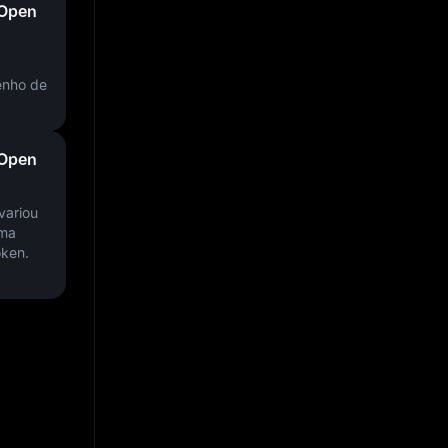
 Open
enho de
 Open
variou
uma
oken.