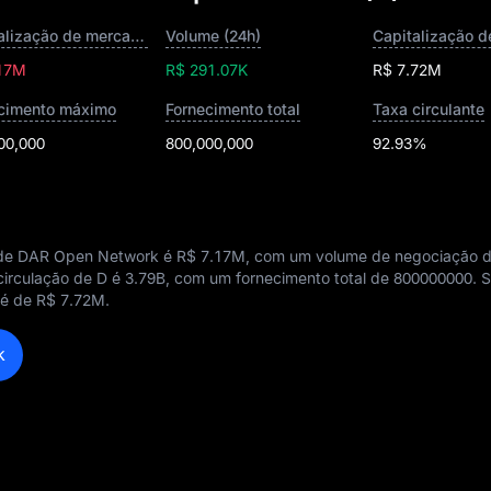
Capitalização de mercado
Volume (24h)
.17M
R$ 291.07K
R$ 7.72M
cimento máximo
Fornecimento total
Taxa circulante
00,000
800,000,000
92.93%
l de DAR Open Network é
R$ 7.17M
, com um volume de negociação 
 circulação de D é
3.79B
, com um fornecimento total de
800000000
. 
 é de
R$ 7.72M
.
k