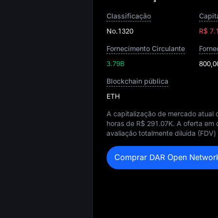
Classificação
No.1320
R$ 7
Fornecimento Circulante
Forne
3.79B
800,0
Blockchain pública
ETH
A capitalização de mercado atua
horas de
R$ 291.07K
. A oferta em
avaliação totalmente diluída (FDV)
Comprar DAR Open Networ