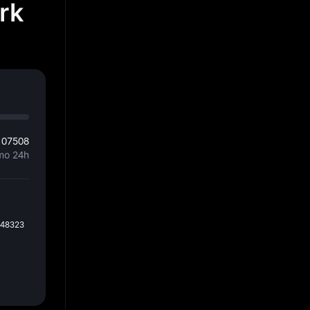
rk
107508
mo 24h
048323