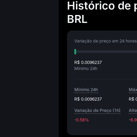
Histórico de
BRL
Variação de preço em 24 horas
R$ 0.0096237
Mínimo 24h
Mínimo 24h
Máx
R$ 0.0096237
R$ 
Variação de Preço (1h)
Alt
-0.58%
-6.