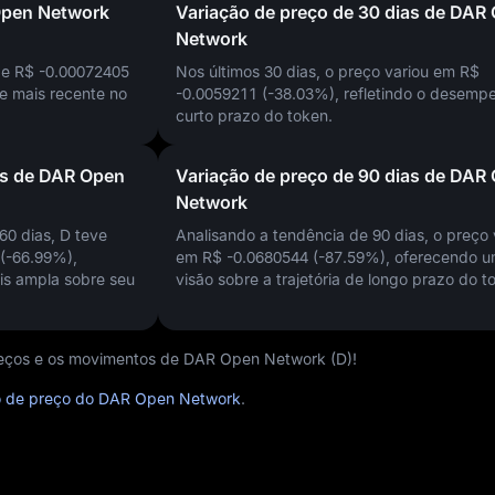
Open Network
Variação de preço de 30 dias de DAR
Network
de
R$ -0.00072405
Nos últimos 30 dias, o preço variou em
R$
de mais recente no
-0.0059211 (-38.03%)
, refletindo o desemp
curto prazo do token.
as de DAR Open
Variação de preço de 90 dias de DAR
Network
60 dias, D teve
Analisando a tendência de 90 dias, o preço 
 (-66.99%)
,
em
R$ -0.0680544 (-87.59%)
, oferecendo 
is ampla sobre seu
visão sobre a trajetória de longo prazo do t
preços e os movimentos de DAR Open Network (D)!
co de preço do DAR Open Network
.