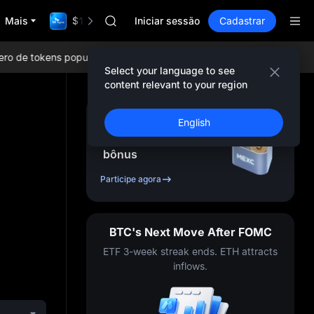
BLESS
Mais
$1,000,000 TradFi Gala
SPCX
Iniciar sessão
Cadastrar
HEI
NVDA
e tokens populares, airdrops diários, as menores taxas de negoci
UNITREE
Select your language to see
Unitree Future Now Live
content relevant to your region
BLESS
SPCX
Cadastre-se e receba
English
HEI
até
10,000
USDT
em
NVDA
bônus
UNITREE
Unitree Future Now Live
Participe agora
BTC's Next Move After FOMC
ETF 3-week streak ends. ETH attracts
inflows.