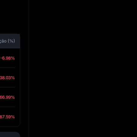
ção (%)
-6.98%
-38.03%
-66.99%
-87.59%