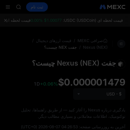
HFT
خرید ارز دیجیتال
بازارها
اسپات
ثبت نام
فیوچرز
SPCX
SPCX
UNITREE
فیوچرز یون
قیمت لحظه ای USDC (USDCoin):
$1.00077 0.00%
قیمت لحظه ای ETH (Ethereum):
SKYAI
ACE
HFT
/
/
صرافی MEXC
قیمت ارزهای دیجیتال
SPCX
/
جفت NEX چیست؟
Nexus (NEX)
UNITREE
فیوچرز یون
جفت Nexus (NEX) چیست؟
$0.000001479
1D
+0.06%
USD - $
یادگیری درباره Nexus را آغاز کنید — از طریق راهنماها، تحلیل
توکنومیک، اطلاعات معاملاتی و بسیاری مطالب دیگر.
آخرین به‌ روزرسانی صفحه:
2026-08-07 04:26:53
(UTC+0)