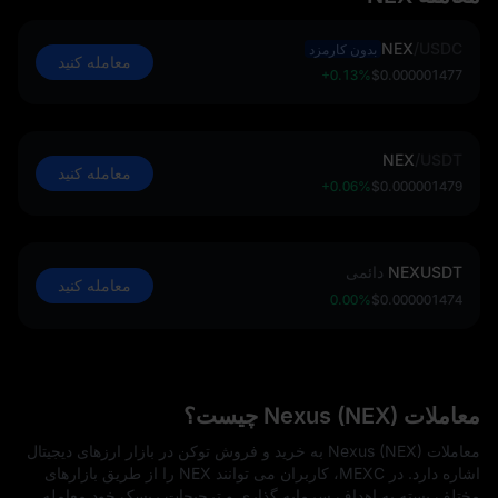
NEX
/
USDC
بدون کارمزد
معامله کنید
+0.13%
$0.000001477
NEX
/
USDT
معامله کنید
+0.06%
$0.000001479
NEXUSDT
دائمی
معامله کنید
0.00%
$0.000001474
معاملات Nexus (NEX) چیست؟
معاملات Nexus (NEX) به خرید و فروش توکن در بازار ارزهای دیجیتال
اشاره دارد. در MEXC، کاربران می‌ توانند NEX را از طریق بازارهای
مختلف بسته به اهداف سرمایه‌ گذاری و ترجیحات ریسک خود معامله