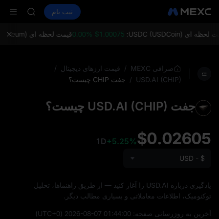
SPCX
خرید ارز دیجیتال
بازارها
اسپات
ثبت نام
فیوچرز
CASHCAT
SPCX
HFT
UNITREE
ه ای USDC (USDCoin):
$1.00075 0.00%
قیمت لحظه ای ETH (Ethereum):
فیوچرز یون
LD(XAU)
SPCX
/
/
صرافی MEXC
قیمت ارزهای دیجیتال
CASHCAT
/
جفت CHIP چیست؟
USD.AI (CHIP)
HFT
UNITREE
جفت USD.AI (CHIP) چیست؟
فیوچرز یون
$0.02605
1D
+5.25%
USD - $
یادگیری درباره USD.AI را آغاز کنید — از طریق راهنماها، تحلیل
توکنومیک، اطلاعات معاملاتی و بسیاری مطالب دیگر.
آخرین به‌ روزرسانی صفحه:
2026-08-07 01:44:00
(UTC+0)