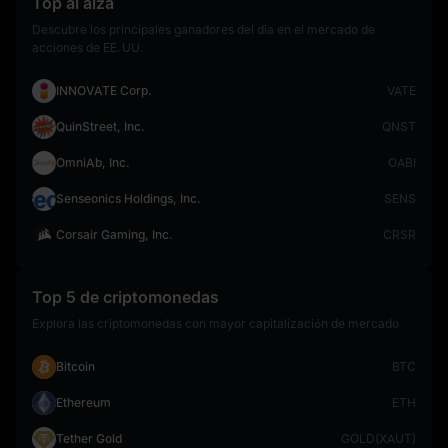
Top al alza
Descubre los principales ganadores del día en el mercado de
acciones de EE. UU.
INNOVATE Corp.
VATE
QuinStreet, Inc.
QNST
OmniAb, Inc.
OABI
Senseonics Holdings, Inc.
SENS
Corsair Gaming, Inc.
CRSR
Top 5 de criptomonedas
Explora las criptomonedas con mayor capitalización de mercado
Bitcoin
BTC
Ethereum
ETH
Tether Gold
GOLD(XAUT)