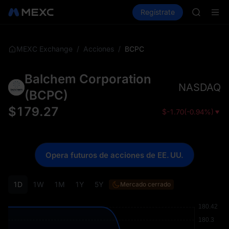
GOLD(X
Compra criptos
Mercados
Regístrate
Spot
Futuros
AAOI
SKYAI
Suscripc
SPCX sub
/
/
BCPC
MEXC Exchange
Acciones
GOLD(X
AAOI
Balchem Corporation
SKYAI
NASDAQ
Suscripc
(
BCPC
)
SPCX sub
$
179.27
$
-1.70
(
-0.94%
)
Opera futuros de acciones de EE. UU.
1D
1W
1M
1Y
5Y
Mercado cerrado