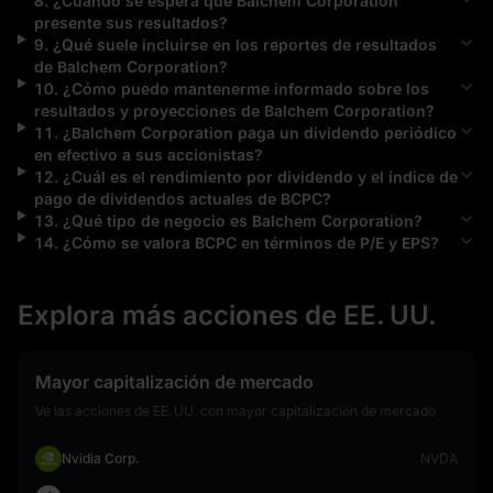
8
.
¿Cuándo se espera que
Balchem Corporation
presente sus resultados?
9
.
¿Qué suele incluirse en los reportes de resultados
de
Balchem Corporation
?
10
.
¿Cómo puedo mantenerme informado sobre los
resultados y proyecciones de
Balchem Corporation
?
11
.
¿
Balchem Corporation
paga un dividendo periódico
en efectivo a sus accionistas?
12
.
¿Cuál es el rendimiento por dividendo y el índice de
pago de dividendos actuales de
BCPC
?
13
.
¿Qué tipo de negocio es
Balchem Corporation
?
14
.
¿Cómo se valora
BCPC
en términos de P/E y EPS?
Explora más acciones de EE. UU.
Mayor capitalización de mercado
Ve las acciones de EE. UU. con mayor capitalización de mercado
Nvidia Corp.
NVDA