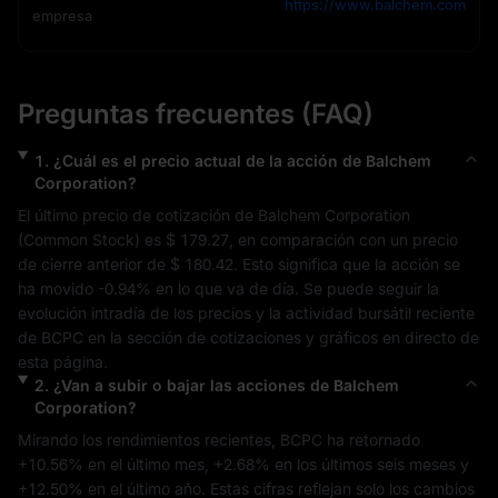
https://www.balchem.com
empresa
Preguntas frecuentes (FAQ)
1
.
¿Cuál es el precio actual de la acción de
Balchem
Corporation
?
El último precio de cotización de 
Balchem Corporation
(
Common Stock
) es 
$ 179.27
, en comparación con un precio 
de cierre anterior de 
$ 180.42
. Esto significa que la acción se 
ha movido 
-0.94%
 en lo que va de día. Se puede seguir la 
evolución intradía de los precios y la actividad bursátil reciente 
de 
BCPC
 en la sección de cotizaciones y gráficos en directo de 
esta página.
2
.
¿Van a subir o bajar las acciones de
Balchem
Corporation
?
Mirando los rendimientos recientes, 
BCPC
 ha retornado 
+10.56%
 en el último mes, 
+2.68%
 en los últimos seis meses y 
+12.50%
 en el último año. Estas cifras reflejan solo los cambios 