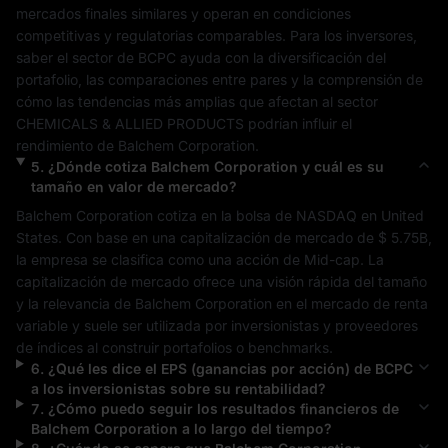
mercados finales similares y operan en condiciones 
competitivas y regulatorias comparables. Para los inversores, 
saber el sector de 
BCPC
 ayuda con la diversificación del 
portafolio, las comparaciones entre pares y la comprensión de 
cómo las tendencias más amplias que afectan al sector 
CHEMICALS & ALLIED PRODUCTS
 podrían influir el 
rendimiento de 
Balchem Corporation
.
5
.
¿Dónde cotiza
Balchem Corporation
y cuál es su
tamaño en valor de mercado?
Balchem Corporation
 cotiza en la bolsa de 
NASDAQ
 en 
United 
States
. Con base en una capitalización de mercado de 
$ 5.75B
, 
la empresa se clasifica como una acción de 
Mid-cap
. La 
capitalización de mercado ofrece una visión rápida del tamaño 
y la relevancia de 
Balchem Corporation
 en el mercado de renta 
variable y suele ser utilizada por inversionistas y proveedores 
de índices al construir portafolios o benchmarks.
6
.
¿Qué les dice el EPS (ganancias por acción) de
BCPC
a los inversionistas sobre su rentabilidad?
7
.
¿Cómo puedo seguir los resultados financieros de
Balchem Corporation
a lo largo del tiempo?