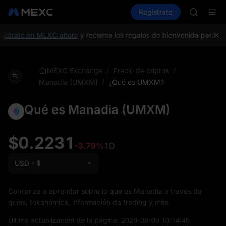
GOLD(X
Compra criptos
Mercados
Regístrate
Spot
Futuros
AAOI
SKYAI
Suscripc
ístrate en MEXC ahora
y reclama los regalos de bienvenida para nue
SPCX sub
GOLD(X
AAOI
/
/
MEXC Exchange
Precio de criptos
SKYAI
/
¿Qué es UMXM?
Manadia (UMXM)
Suscripc
SPCX sub
Qué es Manadia (UMXM)
$0.2231
-3.79%
1D
USD - $
Comienza a aprender sobre lo que es Manadia a través de
guías, tokenómica, información de trading y más.
Última actualización de la página:
2026-08-09 10:14:46