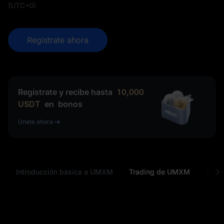
(UTC+0)
Regístrate ahora
Regístrate y recibe hasta
10,000
USDT
en
bonos
Únete ahora
Introducción básica a UMXM
Trading de UMXM
Toke