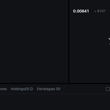
oa
0.00841
<
$
0.01
iones
Holdings(0)
Estrategias (0)