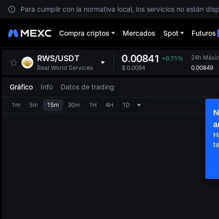
Para cumplir con la normativa local, los servicios no están dis
Compra criptos
Mercados
Spot
Futuros
0.00841
RWS
/
USDT
24h Máxi
+0.71%
0.00849
Real World Services
$
0.0084
Gráfico
Info
Datos de trading
1m
5m
15m
30m
1H
4H
1D
N
a
H
t