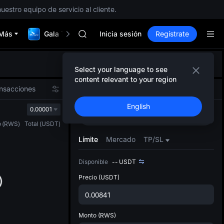
SPCX sube pese al lock-up
uestro equipo de servicio al cliente.
GOLD(XAU)
AAOI
Más
Gala TradFi de $1,000,000
SKYAI
Inicia sesión
Regístrate
Suscripción mercado 10A
SPCX sube pese al lock-up
Se ac
GOLD(XAU)
Select your language to see
dise
AAOI
content relevant to your region
pred
SKYAI
nsacciones
Spot
Futuros
La pá
Suscripción mercado 10A
English
spot s
0.00001
SPCX sube pese al lock-up
Comprar
Vender
con un
o
(
RWS
)
Total
(
USDT
)
fácil 
person
Límite
Mercado
TP/SL
la sec
Prefer
Disponible
--
USDT
Precio
(USDT)
Monto
(RWS)