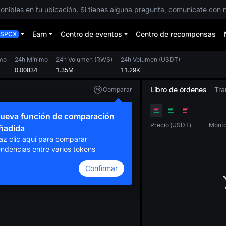
ponibles en tu ubicación. Si tienes alguna pregunta, comunícate con n
Earn
Centro de eventos
Centro de recompensas
SPCX
mo
24h Mínimo
24h Volumen
(
RWS
)
24h Volumen
(
USDT
)
0.00834
1.35M
11.29K
Libro de órdenes
Tra
Comparar
Original
TradingView
Profundidad
ueva función de comparación
Precio
(
USDT
)
Mont
ñadida
az clic aquí para comparar
endencias entre varios tokens
Confirmar