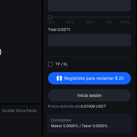
di
0%
25%
50%
75%
100%
Total
(USDT)
TP
/
SL
Regístrate para reclamar
$
20
Inicia sesión
Precio bid más alto
0.01009
USDT
Ocultar Otros Pares
Comisiones
Maker
0.0000%
/
Taker
0.0500%