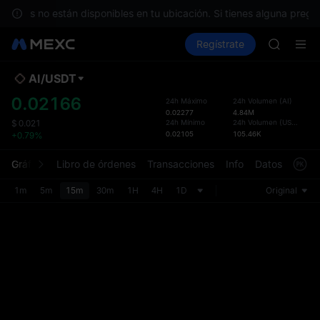
BLESS
servicios no están disponibles en tu ubicación. Si tienes alguna pregu
MINIMA
Compra criptos
Mercados
Regístrate
Spot
Futuros
HEI
P
CAP
UNITREE
AI
/
USDT
Se ac
Futuro de
dise
0.02166
24h Máximo
24h Volumen
(
AI
)
BLESS
pred
0.02277
4.84M
MINIMA
24h Mínimo
24h Volumen
(
USDT
)
$
0.021
La pá
0.02105
105.46K
+0.79%
HEI
spot s
CAP
con un
Gráfico
Libro de órdenes
Transacciones
Info
Datos de trad
UNITREE
fácil 
Futuro de
person
1m
5m
15m
30m
1H
4H
1D
Original
la sec
Prefer