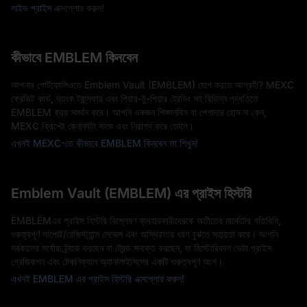
লাইভ প্রাইস
এক্সপ্লোর করুন!
কীভাবে EMBLEM কিনবেন
আপনার পোর্টফোলিওতে Emblem Vault (EMBLEM) যোগ করতে আগ্রহী? MEXC
ক্রেডিট কার্ড, ব্যাংক ট্রান্সফার এবং পিয়ার-টু-পিয়ার ট্রেডিং সহ বিভিন্ন পদ্ধতিতে
EMBLEM ক্রয় সমর্থন করে। আপনি একজন শিক্ষানবিস বা পেশাদার হোন না কেন,
MEXC ক্রিপ্টো কেনাকাটা সহজ এবং নিরাপদ করে তোলে।
এখনই MEXC-তে কীভাবে EMBLEM কিনবেন তা শিখুন!
Emblem Vault (EMBLEM) এর প্রাইস হিস্টরি
EMBLEMএর প্রাইস হিস্টরি বিশ্লেষণ ব্যবহারকারীদেরকে অতীতের মার্কেটের গতিবিধি,
গুরুত্বপূর্ণ সাপোর্ট/রেজিস্ট্যান্স লেভেল এবং অস্থিরতার ধরণ বুঝতে সহায়তা করে। আপনি
সর্বকালের সর্বোচ্চ ট্র্যাক করছেন বা ট্রেন্ড সনাক্ত করছেন, যা হিস্টোরিকাল ডেটা প্রাইস
প্রেডিকশন এবং টেকনিক্যাল অ্যানালাইসিসের একটি গুরুত্বপূর্ণ অংশ।
এখনই EMBLEM এর প্রাইস হিস্টরি এক্সপ্লোর করুন!