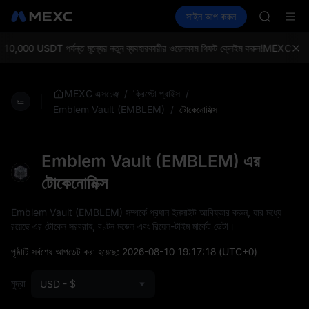
AAOI
ক্রিপ্টো কিনুন
মার্কেট
স্পট
সাইন আপ করুন
ফিউচার
SMCI
আয় করুন
SPCX
TST
UNITREE 
0,000 USDT পর্যন্ত মূল্যের নতুন ব্যবহারকারীর ওয়েলকাম গিফট ক্লেইম করুন!
MEXC এক্সচেঞ্জ:
AAOI
SMCI
TST
/
/
MEXC এক্সচেঞ্জ
ক্রিপ্টো প্রাইস
UNITREE 
/
টোকেনোমিক্স
Emblem Vault (EMBLEM)
Emblem Vault (EMBLEM) এর
টোকেনোমিক্স
Emblem Vault (EMBLEM) সম্পর্কে প্রধান ইনসাইট আবিষ্কার করুন, যার মধ্যে
রয়েছে এর টোকেন সরবরাহ, বণ্টন মডেল এবং রিয়েল-টাইম মার্কেট ডেটা।
পৃষ্ঠাটি সর্বশেষ আপডেট করা হয়েছে:
2026-08-10 19:17:18
(UTC+0)
মুদ্রা
USD - $