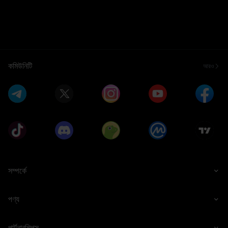
কমিউনিটি
আরও
সম্পর্কে
পণ্য
পার্টনারশিপস