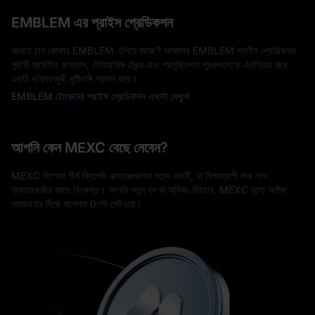
EMBLEM এর প্রাইস প্রেডিকশন
জানতে চান কোথায় EMBLEM এগিয়ে যাচ্ছে? আমাদের EMBLEM প্রাইস প্রেডিকশন
পৃষ্ঠাটি মার্কেটের মনোভাব, ঐতিহাসিক ট্রেন্ড এবং প্রযুক্তিগত সূচকগুলোকে একত্রিত করে
একটি ভবিষ্যৎমুখী দৃষ্টিভঙ্গি প্রদান করে।
EMBLEM টোকেনের প্রাইস প্রেডিকশন এখনই দেখুন!
আপনি কেন MEXC বেছে নেবেন?
MEXC বিশ্বের শীর্ষ ক্রিপ্টো এক্সচেঞ্জগুলোর মধ্যে একটি, যা বিশ্বব্যাপী লাখ লাখ
ব্যবহারকারীর কাছে বিশ্বস্ত। আপনি নতুন হন বা অভিজ্ঞ ট্রেডার, MEXC হলো অসীম
সম্ভাবনার দিকে আপনার 0-ফি গেটওয়ে।