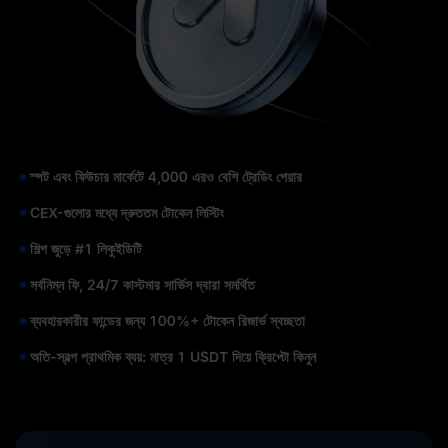
স্পট এবং ফিউচার মার্কেটে 4,000 এরও বেশি ট্রেডিং পেয়ার
CEX-গুলোর মধ্যে দ্রুততম টোকেন লিস্টিং
শিল্প জুড়ে #1 লিকুইডিটি
সর্বনিম্ন ফি, 24/7 কাস্টমার সার্ভিস দ্বারা সমর্থিত
ব্যবহারকারীর ফান্ডের জন্য 100%+ টোকেন রিজার্ভ স্বচ্ছতা
অতি-স্বল্প প্রাথমিক ব্যয়: মাত্র 1 USDT দিয়ে ক্রিপ্টো কিনুন