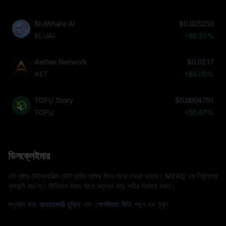
BluWhale AI
$0.025253
BLUAI
+69.51%
Aether Network
$0.0217
AET
+55.00%
TOFU Story
$0.0004701
TOFU
+50.67%
ডিসক্লেইমার
এই পৃষ্ঠার টোকেনোমিক্স ডেটা তৃতীয় পক্ষের উৎস থেকে নেওয়া হয়েছে। MEXC এর নির্ভুলতার
গ্যারান্টি দেয় না। বিনিয়োগ করার আগে অনুগ্রহ করে গভীর গবেষণা করুন।
অনুগ্রহ করে
ব্যবহারকারী চুক্তি
এবং
গোপনীয়তা নীতি
পড়ুন এবং বুঝুন