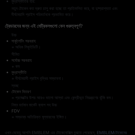
মুদ্রাস্ফীতির হার:
নতুন টোকেন কত দ্রুত চালু করা হচ্ছে তা প্রতিফলিত করে, যা দুষ্প্রাপ্যতা এবং
দীর্ঘমেয়াদি প্রাইস পরিবর্তনকে প্রভাবিত করে।
ট্রেডারদের জন্য এই মেট্রিকসগুলো কেন গুরুত্বপূর্ণ?
উচ্চ
সার্কুলেটিং সরবরাহ
= অধিক লিকুইডিটি।
সীমিত
সর্বোচ্চ সরবরাহ
+ কম
মুদ্রাস্ফীতি
= দীর্ঘমেয়াদী প্রাইস বৃদ্ধির সম্ভাবনা।
স্বচ্ছ
টোকেন বিতরণ
= প্রজেক্টের উপর আরও ভালো আস্থা এবং কেন্দ্রীভূত নিয়ন্ত্রণের ঝুঁকি কম।
নিম্ন বর্তমান মার্কেট ক্যাপ সহ উচ্চ
FDV
= সম্ভাব্য অতিরিক্ত মূল্যায়নের ইঙ্গিত।
এখন যেহেতু আপনি EMBLEM এর টোকেনোমিক্স বুঝতে পেরেছেন,
EMBLEMটোকেনের