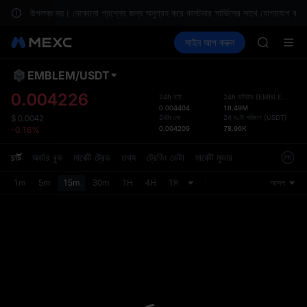
BLESS
ানে পরিষেবা উপলব্ধ নয়। যেকোনো প্রশ্নের জন্য অনুগ্রহ করে কাস্টমার সার্ভিসের সাথে যোগাযোগ করু
MINIMA
ক্রিপ্টো কিনুন
মার্কেট
স্পট
সাইন আপ করুন
ফিউচার
HEI
আয় করুন
PLTR
CAP
UNITREE
EMBLEM
/
USDT
ডিফল্ট
Unitree 
হয়েছে
0.004226
24h হাই
24h ভলিউম
(
EMBLEM
)
BLESS
0.004404
18.49M
স্পট ট্রে
MINIMA
24h লো
24 ঘণ্টা পরিমাণ
(
USDT
)
$
0.0042
ফ্রেন্ডল
0.004209
78.96K
-0.16%
HEI
হয়েছে। 
CAP
লেআউটটি
চার্ট
অর্ডার বুক
মার্কেট ট্রেড
তথ্য
ট্রেডিং ডেটা
মার্কেট মুভার
UNITREE
Unitree 
1m
5m
15m
30m
1H
4H
1দি
আসল