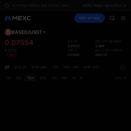
GOLD(X
 অনুগ্রহ করে কাস্টমার সার্ভিসের সাথে যোগাযোগ করুন।
স্থানীয় নিয়ন্ত্রক প্রয়োজনীয়তা 
AAOI
ক্রিপ্টো কিনুন
মার্কেট
স্পট
সাইন আপ করুন
ফিউচার
SKYAI
আয় করুন
SPCX
UNITREE 
SPCX ris
BASED
/
USDT
ডিফল্ট
GOLD(X
হয়েছে
0.07554
24h হাই
24h ভলিউম
(
BASED
)
AAOI
0.07812
3.39M
স্পট ট্রে
SKYAI
24h লো
24 ঘণ্টা পরিমাণ
(
USDT
)
$
0.075
ফ্রেন্ডল
0.07503
259.21K
-1.88%
UNITREE 
হয়েছে। 
SPCX ris
লেআউটটি
চার্ট
অর্ডার বুক
মার্কেট ট্রেড
তথ্য
ট্রেডিং ডেটা
মার্কেট মুভার
1m
5m
15m
30m
1H
4H
1দি
আসল