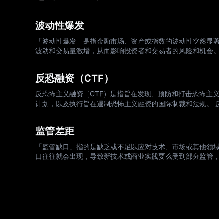
波动性爆发
「波动性爆发」是指金融市场、资产或指数的波动性突然显
波动和交易量激增，从而影响投资者和交易者的风险和机会。
格在特定期间内的波动幅度。当这种波动超出正常水平时，
反恐融资（CTF）
反恐怖主义融资（CTF）是指旨在发现、预防和打击恐怖主
计划，以及执行旨在遏制恐怖主义融资的国际制裁和法规。 
重要。在金融领域，强而有力的反恐融资措施可确保银行和
监管差距
「监管缺口」指的是缺乏或不足以应对技术、市场或其他领
口往往就会出现，导致新技术或商业实践要么受到部分监管，
币和以太币等数位货币的普及，监管机构难以将这些新型资