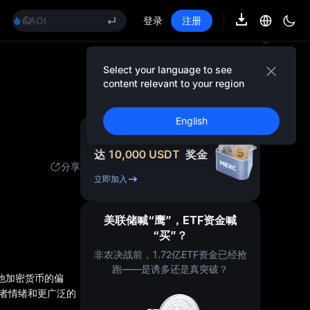
GOLD(XAU)
AAOI
登录
注册
SKYAI
UNITREE 8.10 科创板申购
SPCX 解禁不跌反涨
Select your language to see
GOLD(XAU)
content relevant to your region
AAOI
SKYAI
English
UNITREE 8.10 科创板申购
注册 & 获得高
SPCX 解禁不跌反涨
达
10,000
USDT
奖金
分享
立即加入
美联储喊“鹰”，ETF资金喊
“买”？
非农决战前，1.72亿ETF资金已经抢
跑——是诱多还是真突破？
其他加密货币的偏
资者情绪和更广泛的