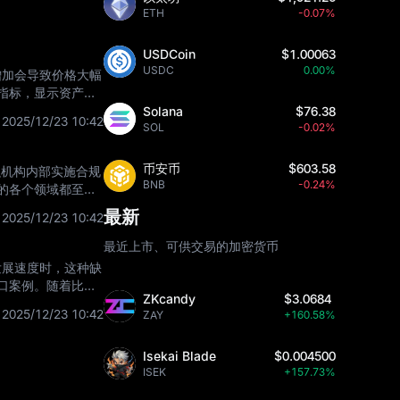
ETH
-0.07%
USDCoin
$1.00063
USDC
0.00%
增加会导致价格大幅
指标，显示资产价
可能包括地缘政
Solana
$76.38
2025/12/23 10:42
SOL
-0.02%
币安币
$603.58
融机构内部实施合规
BNB
-0.24%
的各个领域都至关
金融体系的完
最新
2025/12/23 10:42
最近上市、可供交易的加密货币
发展速度时，这种缺
口案例。随着比特
ZKcandy
$3.0684
且在不同司法管
2025/12/23 10:42
ZAY
+160.58%
Isekai Blade
$0.004500
ISEK
+157.73%