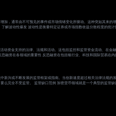
著增加，通常由不可预见的事件或市场情绪变化所驱动。这种突如其来的
 了解波动性爆发 波动性是衡量特定证券或市场指数收益分散程度的统计
就会发生波动性爆发，这通常是对意外新闻或经济事件的反应。这些事件
义活动资金支持的法律、法规和活动。这包括监控和监管资金流动、在金
反恐融资在各领域的重要性 反恐融资在包括银行业、科技和国际贸易在内
其他金融机构不会被恐怖组织利用为其活动提供资金。这不仅有助于维护
域中新兴或不断发展的监管框架或指南。当创新速度超过相关法律法规的
要么完全不受监管。 监管缺口范例 加密货币领域就是一个典型的监管缺
产纳入传统的金融监管框架。这导致加密货币的法律地位存在不确定性，