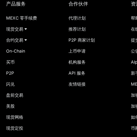
产品服务
合作伙伴
资
MEXC 零手续费
代理计划
帮
现货交易
推荐计划
在
合约交易
P2P 商家计划
提
On-Chain
上币申请
公
买币
机构服务
Al
P2P
API 服务
新
闪兑
友情链接
M
盘前交易
加
美股
加
现货网格
如
现货定投
币