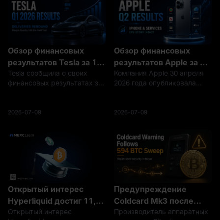
Обзор финансовых
Обзор финансовых
результатов Tesla за 1
результатов Apple за 2
Tesla сообщила о своих
Компания Apple 30 апреля
квартал 2026 года:
квартал 2026
финансовых результатах за
2026 года опубликовала
поставки
финансового года:
первый квартал 2026 года
финансовые результаты за
восстановились, но
доходы от iPhone и рост
22 апреля 2026 года после
второй квартал 2026
качество маржи
сервисов
закрытия рынка в США. За
финансового года,
2026-07-09
2026-07-09
остается главным
поддерживают
квартал компания
завершившийся 28 марта
поставила 358 023
2026 года. Квартальная
испытанием
историю EPS
автомобиля, получила
выручка достигла $111,2
общую выручку в раз
млрд, увеличившись
Открытый интерес
Предупреждение
Hyperliquid достиг 11,5
Coldcard Mk3 после
Открытый интерес
Производитель аппаратных
млрд $: расширяются
вывода биткоинов на