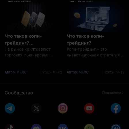
сделки опытных трейдеров.
вам без усилий следовать
Для новичков, которым не
за ИИ-моделями для
хватает профессиональ
автоматическо
Что такое копи-
Что такое копи-
трейдинг?
трейдинг?
На рынке криптовалют
Копи-трейдинг – это
Преимущества и риски,
торговля фьючерсами
инвестиционная стратегия в
которые вам следует
славится высокой
криптовалютной торговле,
понимать
потенциальной
которая позволяет
доходностью, однако ее
инвесторам автоматически
Автор: MEXC
2025-10-02
Автор: MEXC
2025-09-12
сложность и присущие ей
копировать торговые
риски часто отпугивают
действия других опытных
новичков. Чтобы снизить
трейдеров. Это очень
Сообщество
Подробнее
этот барьер, MEXC
удобная инвестиционн
представила широ