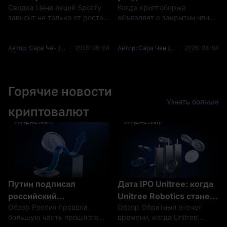
Сводка Цена акций Spotify
Когда криптобиржа
годы: бычий, базовый и
безопасности MEXC
зависит не только от роста
объявляет о закрытии или
медвежий сценарии
защищает ваши активы,
числа подписчиков. Рынок
уходе с рынка, все её
когда другие
также оценивает: Рост
пользователи одновременно
платформы
выручки; ARPU Premium;
оказываются перед одним и
Автор: Сара Чен (Sarah Chen)
2026-08-04
Автор: Сара Чен (Sarah Chen)
2026-08-04
закрываются
Валовая маржа;
тем же выбором: куда
Операционная маржа;
переводить средства и как
Свободный денежный поток;
оценить следующую
Эффективность ре
Горячие новости
платформу, прежде
Узнать больше
криптовалют
Путин подписал
Дата IPO Unitree: когда
российский
Unitree Robotics станет
Обзор Россия провела
Обзор Обратный отсчет
криптозакон, поскольку
публичной?
большую часть прошлого
времени, когда Unitree
регулируемая торговля