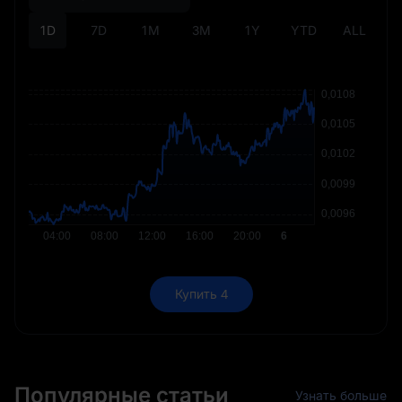
1D
7D
1M
3M
1Y
YTD
ALL
Купить 4
Популярные статьи
Узнать больше