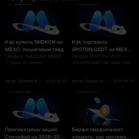
Как купить SNDKON на
Как торговать
MEXC: пошаговый гайд
SPOTON/USDT на MEXC:
СанДиск (NASDAQ: SNDK)
Сводка SPOTON/USDT —
пошаговый гайд
— одно из самых
это спотовая торговая пара
обсуждаемых имен в
MEXC, которая позволяет
индустрии ИИ-хранилищ и
соответствующим
NAND-флеш-памяти, но для
требованиям пользователям
Автор: Джеймс Митчелл (James Mitchell)
2026-08-05
Автор: Оливер Хьюз (Oliver Hughes)
2026-08-04
многих инвесторов по всему
покупать и продавать
миру покупка акций США
токенизированный продукт
напрямую — это сложно,
Спотифая от Ондо с
медленно или просто
использованием USDT.
Прогноз цены акций
Биржи продолжают
Спотифай на 2026–2030
уходить: как система