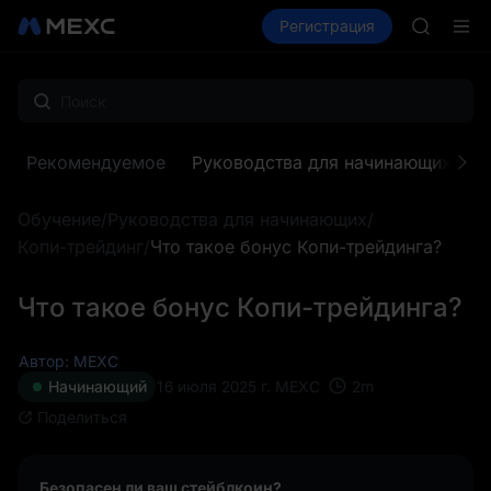
HEI
Купить крипто
Рынки
Регистрация
Спот
Фьючерсы
CYS
SHOP
LLY
BLESS
HEI
CYS
Рекомендуемое
Руководства для начинающих
З
Обучение
/
Руководства для начинающих
/
Копи-трейдинг
/
Что такое бонус Копи-трейдинга?
Что такое бонус Копи-трейдинга?
Автор: MEXC
2
m
Начинающий
16 июля 2025 г.
MEXC
Поделиться
Безопасен ли ваш стейблкоин?