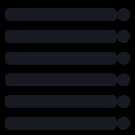
های
ارز د