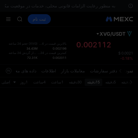
LD(XAU)
رید.
به منظور رعایت الزامات قانونی محلی، خدمات در موقعیت مکانی ش
AAOI
خرید ارز دیجیتال
بازارها
اسپات
ثبت نام
فیوچرز
SKYAI
SPCX
اشتراک بازار STAR UNITREE د
افزایش SPCX با وجود پایان لاک‌آپ
XVG
/
USDT
طرح پ
LD(XAU)
بروزرس
0.002112
بالاترین قیمت در 24 ساعت
)
XVG
(
حجم 24 ساعته
AAOI
34.43M
0.002196
صفحه مع
SKYAI
)
USDT
(
کمترین قیمت در 24 ساعت
مقدار گردش 24 ساعته
$
0.0021
رابط کار
72.31K
0.002011
-0.18%
اشتراک بازار STAR UNITREE د
بروزرس
افزایش SPCX با وجود پایان لاک‌آپ
می‌ توا
نمودار
دفتر سفارشات
معاملات بازار
اطلاعات
داده های معاملاتی
تنظیما
کنید.
1دقیقه
5دقیقه
15دقیقه
30دقیقه
1ساعت
4ساعت
1روز
اصلی