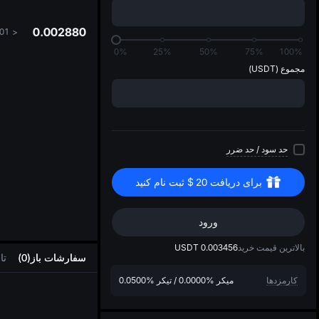
...
0.002880
.01
<
0%
25%
50%
75%
100%
مجموع
(USDT)
حد سود
/
حد ضرر
برای دریافت
20
$
ثبت نام کنید
ورود
بالاترین قیمت خرید
0.003456
USDT
سفارشات باز(0)
تا
کارمزدها
میکر
0.0000%
/
تیکر
0.0500%