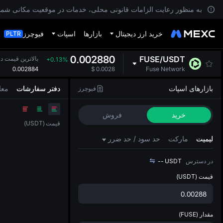
به منظور رعایت الزامات قانونی محلی، خدمات در موقعیت مکانی شما د
خرید ارز دیجیتال
بازارها
اسپات
فیوچرز
PLTR
0.002880
FUSE
/
USDT
بالاترین قیمت در 24 سا
+0.13%
0.002884
$
0.0028
Fuse Network
بازارهای اسپات
دفتر سفارشات
معا
فیوچرز
خرید
فروش
قیمت
(
USDT
)
لیمیت
مارکت
حد سود / حد ضرر
در دسترس
USDT
--
قیمت
(USDT)
مقدار
(FUSE)