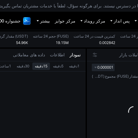
ر دسترس نیستند. برای هرگونه سؤال، لطفاً با خدمات مشتریان تماس بگیرید.
پس انداز
مرکز رویداد
مرکز جوایز
بیشتر
جشنواره 1,000,000 دلاری TradFi
عت
کمترین قیمت در 24 ساعت
)
FUSE
(
حجم 24 ساعته
)
USDT
(
مقدار گردش 24 
54.96K
19.15M
0.002842
ملات بازار
نمودار
اطلاعات
داده های معاملاتی
1دقیقه
5دقیقه
15دقیقه
30دقیقه
1ساعت
0.000001
1روز
مقدار
(
FUSE
)
مجموع
(
USDT
)