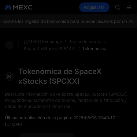
CASHCA
Compra criptos
Mercados
Regístrate
Spot
Futuros
HFT
UNITREE
Futuro de
eclama los regalos de bienvenida para nuevos usuarios por un valor
GOLD(X
SPCX
CASHCA
/
/
MEXC Exchange
Precio de criptos
HFT
/
Tokenómica
SpaceX xStocks (SPCXX)
UNITREE
Futuro de
Tokenómica de SpaceX
xStocks (SPCXX)
Descubre información clave sobre SpaceX xStocks (SPCXX),
incluyendo su suministro de tokens, modelo de distribución y
datos de mercado en tiempo real.
Última actualización de la página:
2026-08-06 16:40:17
(UTC+0)