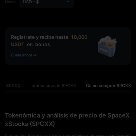
Divisa
USD - $
Regístrate y recibe hasta
10,000
USDT
en
bonos
Únete ahora
 de SPCXX
Información de SPCXX
Cómo comprar SPCXX
Tokenómica y análisis de precio de SpaceX
xStocks (SPCXX)
Explora los datos clave de la tokenómica y el precio de SpaceX