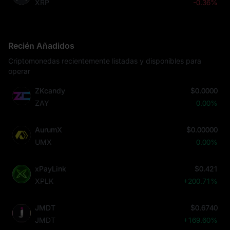
XRP
-0.36%
Recién Añadidos
Criptomonedas recientemente listadas y disponibles para
operar
ZKcandy
$0.0000
ZAY
0.00%
AurumX
$0.00000
UMX
0.00%
xPayLink
$0.421
XPLK
+200.71%
JMDT
$0.6740
JMDT
+169.60%