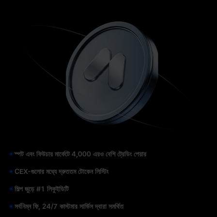
স্পট এবং ফিউচার মার্কেটে 4,000 এরও বেশি ট্রেডিং পেয়ার
CEX-গুলোর মধ্যে দ্রুততম টোকেন লিস্টিং
শিল্প জুড়ে #1 লিকুইডিটি
সর্বনিম্ন ফি, 24/7 কাস্টমার সার্ভিস দ্বারা সমর্থিত