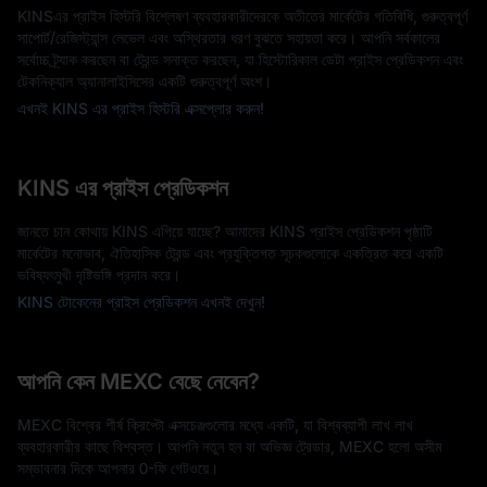
KINSএর প্রাইস হিস্টরি বিশ্লেষণ ব্যবহারকারীদেরকে অতীতের মার্কেটের গতিবিধি, গুরুত্বপূর্ণ
সাপোর্ট/রেজিস্ট্যান্স লেভেল এবং অস্থিরতার ধরণ বুঝতে সহায়তা করে। আপনি সর্বকালের
সর্বোচ্চ ট্র্যাক করছেন বা ট্রেন্ড সনাক্ত করছেন, যা হিস্টোরিকাল ডেটা প্রাইস প্রেডিকশন এবং
টেকনিক্যাল অ্যানালাইসিসের একটি গুরুত্বপূর্ণ অংশ।
এখনই KINS এর প্রাইস হিস্টরি এক্সপ্লোর করুন!
KINS এর প্রাইস প্রেডিকশন
জানতে চান কোথায় KINS এগিয়ে যাচ্ছে? আমাদের KINS প্রাইস প্রেডিকশন পৃষ্ঠাটি
মার্কেটের মনোভাব, ঐতিহাসিক ট্রেন্ড এবং প্রযুক্তিগত সূচকগুলোকে একত্রিত করে একটি
ভবিষ্যৎমুখী দৃষ্টিভঙ্গি প্রদান করে।
KINS টোকেনের প্রাইস প্রেডিকশন এখনই দেখুন!
আপনি কেন MEXC বেছে নেবেন?
MEXC বিশ্বের শীর্ষ ক্রিপ্টো এক্সচেঞ্জগুলোর মধ্যে একটি, যা বিশ্বব্যাপী লাখ লাখ
ব্যবহারকারীর কাছে বিশ্বস্ত। আপনি নতুন হন বা অভিজ্ঞ ট্রেডার, MEXC হলো অসীম
সম্ভাবনার দিকে আপনার 0-ফি গেটওয়ে।