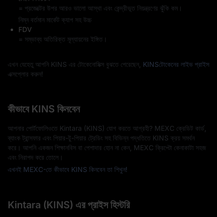
= প্রজেক্টের উপর আরও ভালো আস্থা এবং কেন্দ্রীভূত নিয়ন্ত্রণের ঝুঁকি কম।
নিম্ন বর্তমান মার্কেট ক্যাপ সহ উচ্চ
FDV
= সম্ভাব্য অতিরিক্ত মূল্যায়নের ইঙ্গিত।
এখন যেহেতু আপনি KINS এর টোকেনোমিক্স বুঝতে পেরেছেন,
KINSটোকেনের লাইভ প্রাইস
এক্সপ্লোর করুন!
কীভাবে KINS কিনবেন
আপনার পোর্টফোলিওতে Kintara (KINS) যোগ করতে আগ্রহী? MEXC ক্রেডিট কার্ড,
ব্যাংক ট্রান্সফার এবং পিয়ার-টু-পিয়ার ট্রেডিং সহ বিভিন্ন পদ্ধতিতে KINS ক্রয় সমর্থন
করে। আপনি একজন শিক্ষানবিস বা পেশাদার হোন না কেন, MEXC ক্রিপ্টো কেনাকাটা সহজ
এবং নিরাপদ করে তোলে।
এখনই MEXC-তে কীভাবে KINS কিনবেন তা শিখুন!
Kintara (KINS) এর প্রাইস হিস্টরি