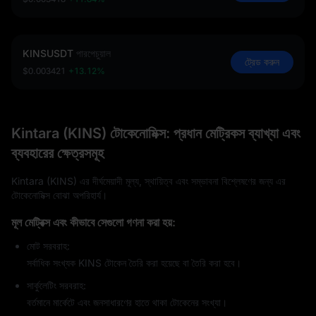
KINSUSDT
পারপেচুয়াল
ট্রেড করুন
$0.003421
+13.12%
Kintara (KINS) টোকেনোমিক্স: প্রধান মেট্রিকস ব্যাখ্যা এবং
ব্যবহারের ক্ষেত্রসমূহ
Kintara (KINS) এর দীর্ঘমেয়াদী মূল্য, স্থায়িত্ব এবং সম্ভাবনা বিশ্লেষণের জন্য এর
টোকেনোমিক্স বোঝা অপরিহার্য।
মূল মেট্রিক্স এবং কীভাবে সেগুলো গণনা করা হয়:
মোট সরবরাহ:
সর্বাধিক সংখ্যক KINS টোকেন তৈরি করা হয়েছে বা তৈরি করা হবে।
সার্কুলেটিং সরবরাহ:
বর্তমানে মার্কেটে এবং জনসাধারণের হাতে থাকা টোকেনের সংখ্যা।