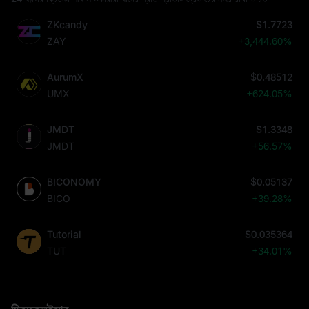
ZKcandy
$1.7723
ZAY
+3,444.60%
AurumX
$0.48512
UMX
+624.05%
JMDT
$1.3348
JMDT
+56.57%
BICONOMY
$0.05137
BICO
+39.28%
Tutorial
$0.035364
TUT
+34.01%