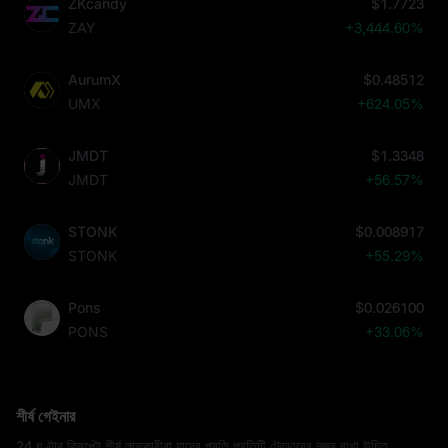
ZKcandy
$1.7723
ZAY
+3,444.60%
AurumX
$0.48512
UMX
+624.05%
JMDT
$1.3348
JMDT
+56.57%
STONK
$0.008917
STONK
+55.29%
Pons
$0.026100
PONS
+33.06%
শীর্ষ গেইনার
24 ঘণ্টার ক্রিপ্টো শীর্ষ লাভকারীরা যাদের প্রতি প্রতিটি ট্রেডারের নজর রাখা উচিত