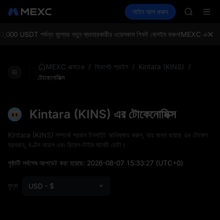
GOLD(X
ক্রিপ্টো কিনুন
মার্কেট
স্পট
সাইন আপ করুন
ফিউচার
AAOI
আয় কর
UNITREE
SKYAI
UNITREE 
00 USDT পর্যন্ত মূল্যের নতুন ব্যবহারকারীর ওয়েলকাম গিফট ক্লেইম করুন!
MEXC এক্সচেঞ্জ: সব
SPCX ris
GOLD(X
AAOI
/
/
/
MEXC এক্সচেঞ্জ
ক্রিপ্টো প্রাইস
Kintara (KINS)
SKYAI
টোকেনোমিক্স
UNITREE 
SPCX ris
Kintara (KINS) এর টোকেনোমিক্স
Kintara (KINS) সম্পর্কে প্রধান ইনসাইট আবিষ্কার করুন, যার মধ্যে রয়েছে এর টোকেন
সরবরাহ, বণ্টন মডেল এবং রিয়েল-টাইম মার্কেট ডেটা।
পৃষ্ঠাটি সর্বশেষ আপডেট করা হয়েছে:
2026-08-07 15:33:27
(UTC+0)
মুদ্রা
USD - $