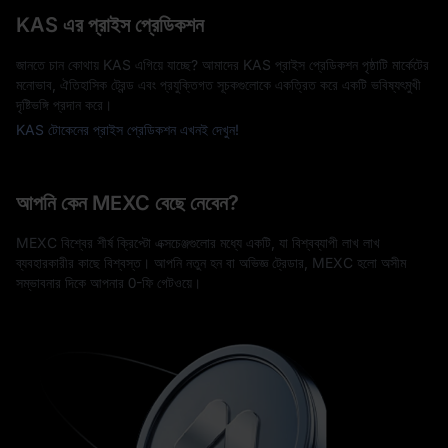
KAS এর প্রাইস প্রেডিকশন
জানতে চান কোথায় KAS এগিয়ে যাচ্ছে? আমাদের KAS প্রাইস প্রেডিকশন পৃষ্ঠাটি মার্কেটের
মনোভাব, ঐতিহাসিক ট্রেন্ড এবং প্রযুক্তিগত সূচকগুলোকে একত্রিত করে একটি ভবিষ্যৎমুখী
দৃষ্টিভঙ্গি প্রদান করে।
KAS টোকেনের প্রাইস প্রেডিকশন এখনই দেখুন!
আপনি কেন MEXC বেছে নেবেন?
MEXC বিশ্বের শীর্ষ ক্রিপ্টো এক্সচেঞ্জগুলোর মধ্যে একটি, যা বিশ্বব্যাপী লাখ লাখ
ব্যবহারকারীর কাছে বিশ্বস্ত। আপনি নতুন হন বা অভিজ্ঞ ট্রেডার, MEXC হলো অসীম
সম্ভাবনার দিকে আপনার 0-ফি গেটওয়ে।