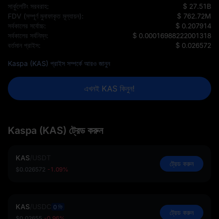
সার্কুলেটিং সরবরাহ:
$ 27.51B
FDV (সম্পূর্ণ মুনাফাকৃত মূল্যায়ন):
$ 762.72M
সর্বকালের সর্বোচ্চ:
$ 0.207914
সর্বকালের সর্বনিম্ন:
$ 0.00016988222001318
বর্তমান প্রাইস:
$ 0.026572
Kaspa (KAS) প্রাইস সম্পর্কে আরও জানুন
এখনই KAS কিনুন!
Kaspa (KAS) ট্রেড করুন
KAS
/
USDT
ট্রেড করুন
$0.026572
-1.09%
KAS
/
USDC
0 ফি
ট্রেড করুন
$0.02655
-0.96%