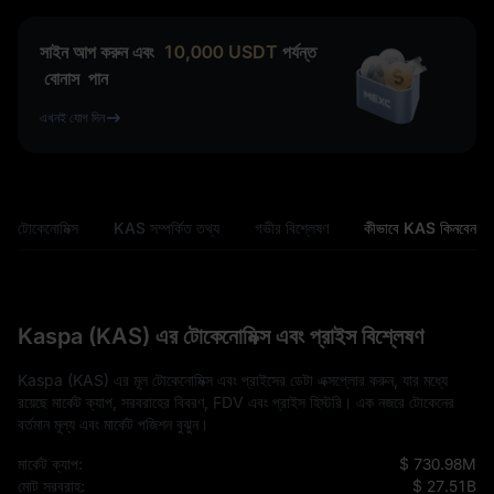
সাইন আপ করুন এবং
10,000
USDT
পর্যন্ত
বোনাস
পান
এখনই যোগ দিন
S টোকেনোমিক্স
KAS সম্পর্কিত তথ্য
গভীর বিশ্লেষণ
কীভাবে KAS কিনবেন
Kaspa (KAS) এর টোকেনোমিক্স এবং প্রাইস বিশ্লেষণ
Kaspa (KAS) এর মূল টোকেনোমিক্স এবং প্রাইসের ডেটা এক্সপ্লোর করুন, যার মধ্যে
রয়েছে মার্কেট ক্যাপ, সরবরাহের বিবরণ, FDV এবং প্রাইস হিস্টরি। এক নজরে টোকেনের
বর্তমান মূল্য এবং মার্কেট পজিশন বুঝুন।
মার্কেট ক্যাপ:
$ 730.98M
মোট সরবরাহ:
$ 27.51B