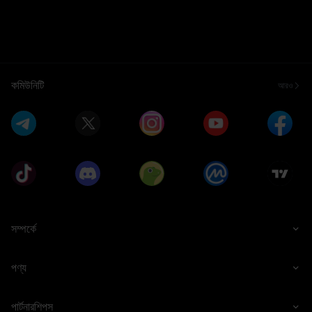
কমিউনিটি
আরও
সম্পর্কে
পণ্য
পার্টনারশিপস