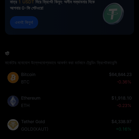
মাত্র
1 USDT
দিয়ে ক্রিপ্টো কিনুন: অসীম সম্ভাবনার দিকে
আপনার 0-ফি গেটওয়ে!
এখনই কিনুন!
হট
মার্কেটের মনোযোগ উল্লেখযোগ্যভাবে আকর্ষণ করা বর্তমানে ট্রেন্ডিং ক্রিপ্টোকারেন্সি
Bitcoin
$64,844.23
BTC
-0.36%
Ethereum
$1,918.10
ETH
-0.23%
Tether Gold
$4,338.97
GOLD(XAUT)
+0.16%