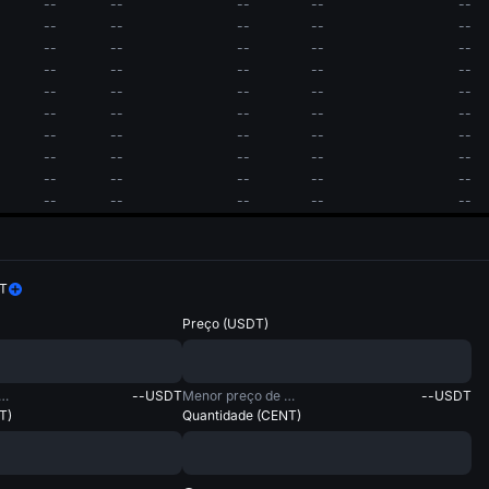
--
--
--
--
--
--
--
--
--
--
--
--
--
--
--
--
--
--
--
--
--
--
--
--
--
--
--
--
--
--
--
--
--
--
--
--
--
--
--
--
--
--
--
--
--
--
--
--
--
--
T
Preço
(
USDT
)
r preço de compra
--
USDT
Menor preço de venda
--
USDT
T
)
Quantidade
(
CENT
)