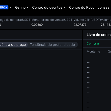
Ganhe
Centro de eventos
Centro de Recompensas
SPCX
reço de compra(USDT)
Menor preço de venda(USDT)
Volume 24H(USDT)
Volume
0
0.00300
22.07373
26,111
Livro de orden
Comprar
dência de preço
Tendência de profundidade
Montante
Q
--
--
--
--
--
--
--
--
--
--