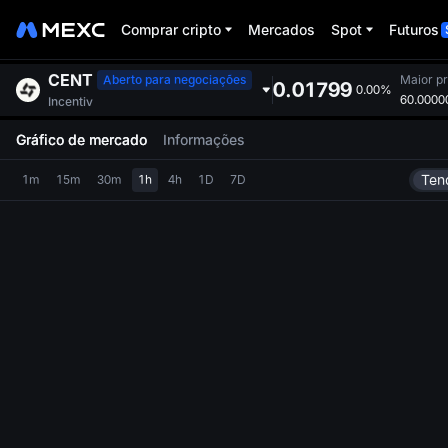
Comprar cripto
Mercados
Spot
Futuros
CENT
Aberto para negociações
Maior p
0.01799
0.00%
60.0000
Incentiv
Gráfico de mercado
Informações
Ten
1m
15m
30m
1h
4h
1D
7D