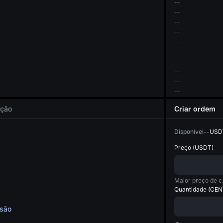
--
--
--
--
--
--
--
--
--
--
Criar ordem
ação
Disponível
--
USD
Preço
(
USDT
)
Maio
Quantidade
(
CEN
ssão