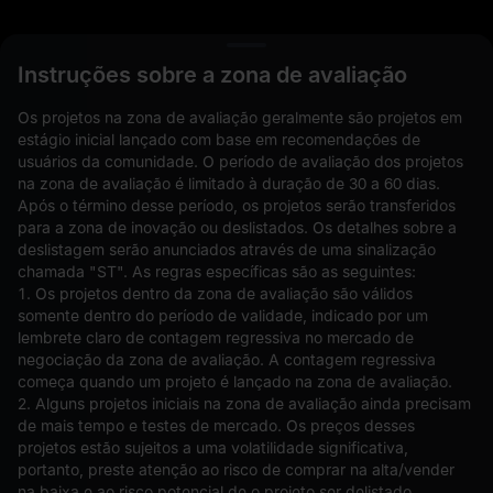
L
Instruções sobre a zona de avaliação
Os projetos na zona de avaliação geralmente são projetos em
estágio inicial lançado com base em recomendações de
usuários da comunidade. O período de avaliação dos projetos
na zona de avaliação é limitado à duração de 30 a 60 dias.
Após o término desse período, os projetos serão transferidos
para a zona de inovação ou deslistados. Os detalhes sobre a
deslistagem serão anunciados através de uma sinalização
chamada "ST". As regras específicas são as seguintes:
Ordens em aberto(0)
Holdings(0)
Estratégias (0)
1. Os projetos dentro da zona de avaliação são válidos
somente dentro do período de validade, indicado por um
Ocultar outros pares
lembrete claro de contagem regressiva no mercado de
negociação da zona de avaliação. A contagem regressiva
começa quando um projeto é lançado na zona de avaliação.
2. Alguns projetos iniciais na zona de avaliação ainda precisam
de mais tempo e testes de mercado. Os preços desses
projetos estão sujeitos a uma volatilidade significativa,
portanto, preste atenção ao risco de comprar na alta/vender
na baixa e ao risco potencial de o projeto ser delistado.