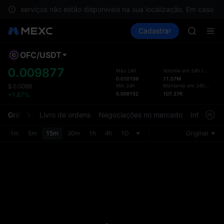
GOLD(X
s, os serviços não estão disponíveis na sua localização. Em caso d
AAOI
Comprar cripto
Mercados
Cadastrar
Spot
Futuros
SKYAI
S
UNITREE 
SPCX ris
OFC
/
USDT
Layo
GOLD(X
atual
0.009877
Máx 24h
Volume em 24h
(
OFC
)
AAOI
0.010109
11.07M
A pág
SKYAI
Mín 24h
Montante em 24h
(
USDT
)
$
0.0098
Spot f
0.009152
107.37K
+1.87%
UNITREE 
uma i
SPCX ris
intuit
Gráfico
Livro de ordens
Negociações no mercado
Informaçõ
person
seção 
1m
5m
15m
30m
1h
4h
1D
Original