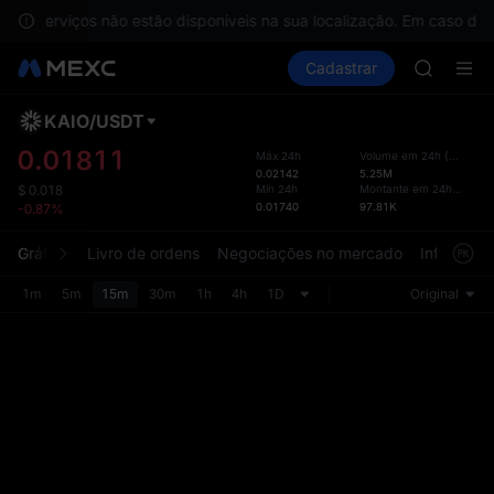
GOLD(X
, os serviços não estão disponíveis na sua localização. Em caso de
SPCX
Comprar cripto
Mercados
Cadastrar
Spot
Futuros
CASHCA
S
HFT
UNITREE
KAIO
/
USDT
Layo
Unitree 
atual
0.01811
Máx 24h
Volume em 24h
(
KAIO
)
GOLD(X
0.02142
5.25M
A pág
SPCX
Mín 24h
Montante em 24h
(
USDT
)
$
0.018
Spot f
0.01740
97.81K
-0.87%
CASHCA
uma i
HFT
intuit
Gráfico
Livro de ordens
Negociações no mercado
Informaçõ
UNITREE
person
Unitree 
seção 
1m
5m
15m
30m
1h
4h
1D
Original