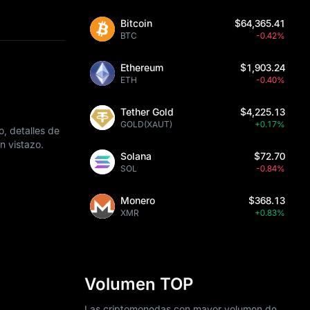
Bitcoin
$64,365.41
BTC
-0.42%
Ethereum
$1,903.24
ETH
-0.40%
Tether Gold
$4,225.13
GOLD(XAUT)
+0.17%
o, detalles de
n vistazo.
Solana
$72.70
SOL
-0.84%
Monero
$368.13
XMR
+0.83%
Volumen TOP
Las criptomonedas con mayor volumen de