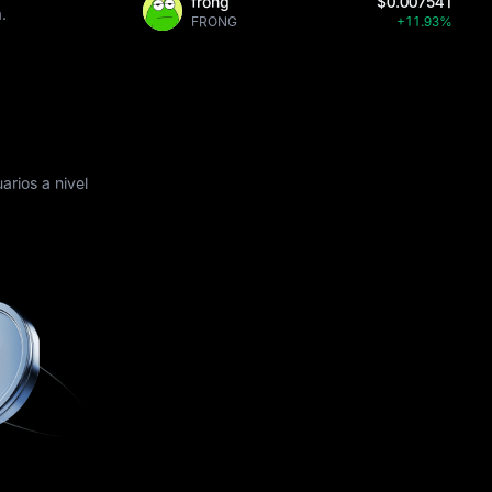
frong
$0.007541
.
FRONG
+11.93%
rios a nivel