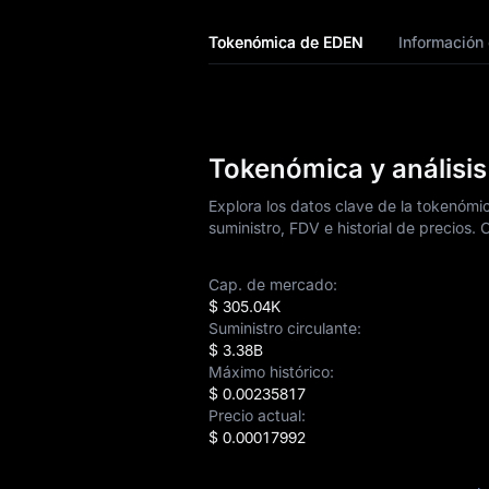
Pronóstico de
Tokenómica de EDEN
Información
precios de EDN
Earn
Airdrop+
Tokenómica y análisis
Noticias
Explora los datos clave de la tokenómi
suministro, FDV e historial de precios.
Blog
Cap. de mercado:
Learn
$ 305.04K
Suministro circulante:
$ 3.38B
Máximo histórico:
$ 0.00235817
Precio actual:
$ 0.00017992