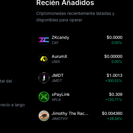
Recién Añadidos
Criptomonedas recientemente listadas y
disponibles para operar
ZKcandy
$0.0000
ZAY
0.00%
AurumX
$0.00000
UMX
0.00%
JMDT
$1.0013
tal del
JMDT
+300.52%
xPayLink
$0.309
XPLK
+120.71%
recio a largo
Jimothy The Raccoon
$0.004360
JIMOTHY
+28.34%