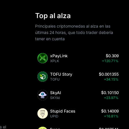
Top al alza
Principales criptomonedas al alza en las
últimas 24 horas, que todo trader debería
tener en cuenta
xPayLink
$0.309
XPLK
+120.71%
TOFU Story
$0.001355
TOFU
+34.15%
SkyAI
$0.10150
SKYAI
+23.97%
Stupid Faces
$0.14009
UPID
+16.81%
a el