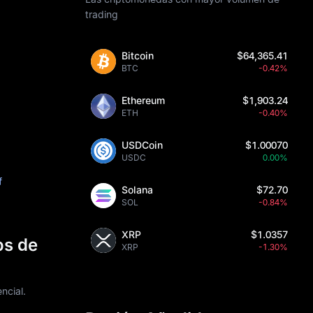
trading
Bitcoin
$64,365.41
BTC
-0.42%
Ethereum
$1,903.24
ETH
-0.40%
USDCoin
$1.00070
USDC
0.00%
f
Solana
$72.70
SOL
-0.84%
XRP
$1.0357
os de
XRP
-1.30%
ncial.