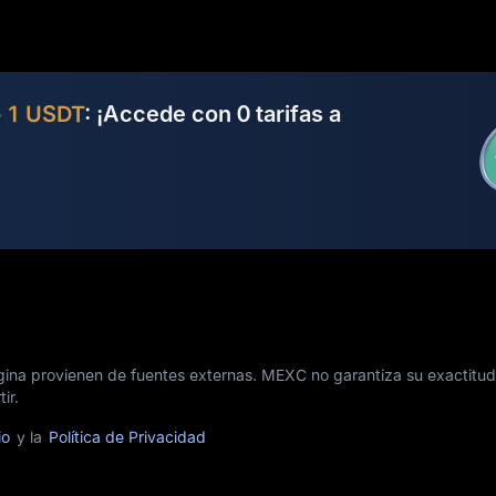
o
1 USDT
: ¡Accede con 0 tarifas a
gina provienen de fuentes externas. MEXC no garantiza su exactitud
ir.
io
y la
Política de Privacidad