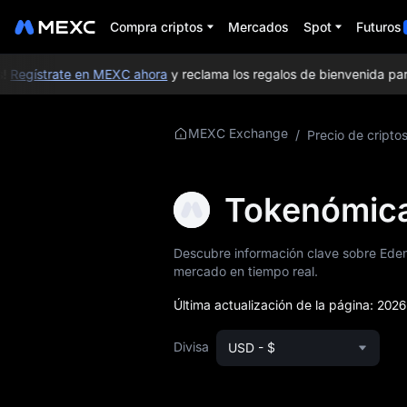
Compra criptos
Mercados
Spot
Futuros
Regístrate en MEXC ahora
y reclama los regalos de bienvenida para 
MEXC Exchange
/
Precio de cripto
Más información
de EDN
Tokenómica
Info. de precios de
EDN
Descubre información clave sobre Eden 
¿Qué es EDN?
mercado en tiempo real.
Whitepaper de EDN
Última actualización de la página:
2026
Sitio web oficial de
Divisa
USD - $
EDN
Tokenomía de EDN