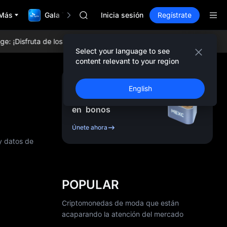
GOLD(XAU)
Más
Gala TradFi de $1,000,000
SPCX
Inicia sesión
Regístrate
CASHCAT
HFT
Disfruta de los tokens más populares, airdrops diarios, las tarifas d
UNITREE
Select your language to see
Futuro de Unitree ya en vivo
content relevant to your region
GOLD(XAU)
SPCX
Regístrate y recibe
English
CASHCAT
hasta
10,000
USDT
HFT
en
bonos
UNITREE
Futuro de Unitree ya en vivo
Únete ahora
y datos de
POPULAR
Criptomonedas de moda que están
acaparando la atención del mercado