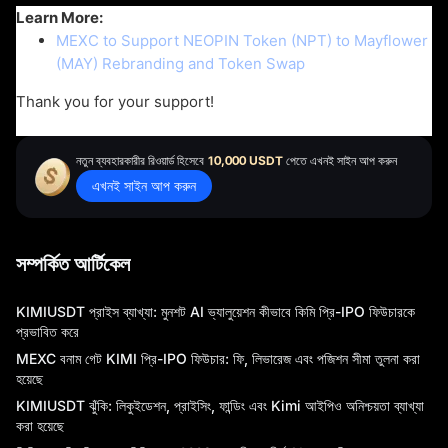
E
Learn More:
MEXC to Support NEOPIN Token (NPT) to Mayflower
(MAY) Rebranding and Token Swap
Thank you for your support!
নতুন ব্যবহারকারীর রিওয়ার্ড হিসেবে
10,000 USDT
পেতে এখনই সাইন আপ করুন
এখনই সাইন আপ করুন
সম্পর্কিত আর্টিকেল
KIMIUSDT প্রাইস ব্যাখ্যা: মুনশট AI ভ্যালুয়েশন কীভাবে কিমি প্রি-IPO ফিউচারকে
প্রভাবিত করে
MEXC বনাম গেট KIMI প্রি-IPO ফিউচার: ফি, লিভারেজ এবং পজিশন সীমা তুলনা করা
হয়েছে
KIMIUSDT ঝুঁকি: লিকুইডেশন, প্রাইসিং, ফান্ডিং এবং Kimi আইপিও অনিশ্চয়তা ব্যাখ্যা
করা হয়েছে