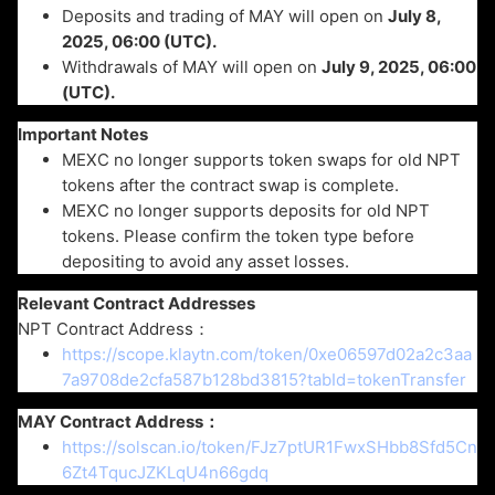
M
Deposits and trading of MAY will open on
July 8,
2025, 06:00 (UTC).
Withdrawals of MAY will open on
July 9, 2025, 06:00
(UTC).
Important Notes
MEXC no longer supports token swaps for old NPT
tokens after the contract swap is complete.
MEXC no longer supports deposits for old NPT
tokens. Please confirm the token type before
depositing to avoid any asset losses.
Relevant Contract Addresses
NPT Contract Address：
https://scope.klaytn.com/token/0xe06597d02a2c3aa
7a9708de2cfa587b128bd3815?tabId=tokenTransfer
MAY Contract Address：
https://solscan.io/token/FJz7ptUR1FwxSHbb8Sfd5Cn
6Zt4TqucJZKLqU4n66gdq