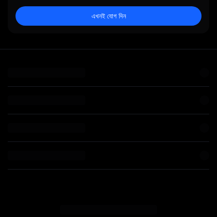
এখনই যোগ দিন
C