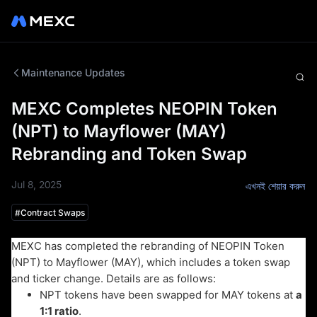
Maintenance Updates
MEXC Completes NEOPIN Token
(NPT) to Mayflower (MAY)
Rebranding and Token Swap
Jul 8, 2025
এখনই শেয়ার করুন
#
Contract Swaps
MEXC has completed the rebranding of NEOPIN Token
(NPT) to Mayflower (MAY), which includes a token swap
and ticker change. Details are as follows:
NPT tokens have been swapped for MAY tokens at
a
1:1 ratio
.