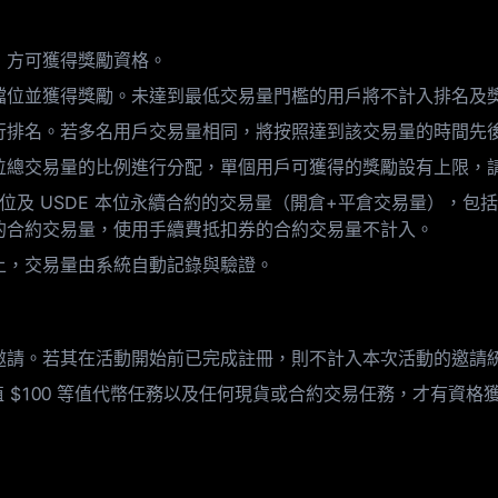
，方可獲得獎勵資格。
勵檔位並獲得獎勵。未達到最低交易量門檻的用戶將不計入排名及
進行排名。若多名用戶交易量相同，將按照達到該交易量的時間先
檔位總交易量的比例進行分配，單個用戶可獲得的獎勵設有上限，
 本位及 USDE 本位永續合約的交易量（開倉+平倉交易量），包
 的合約交易量，使用手續費抵扣券的合約交易量不計入。
上，交易量由系統自動記錄與驗證。
效邀請。若其在活動開始前已完成註冊，則不計入本次活動的邀請
值 $100 等值代幣任務以及任何現貨或合約交易任務，才有資格