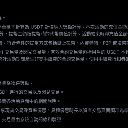
格。
台匯率折算為 USDT 計價納入獎勵計算。本次活動的充值金額
值計算，提幣金額按提幣時的代幣價值計算。活動結束時淨充值金
轉帳。符合條件的提幣方式包括鏈上提幣、內部轉帳、P2P 或法
SD1 交易量及閃兌交易量。有效合約交易量包括用戶的 USDT 本位
統計活動期間產生非零手續費的合約交易量，使用手續費抵扣券
有資格獲得獎勵。
USD1 進行的交易以及閃兌交易。
參閱各活動頁面中的相關說明。
活動期間可享現貨交易零費率優惠。具體優惠時長以資產交易頁面顯示為
。交易量由系統自動記錄和驗證。