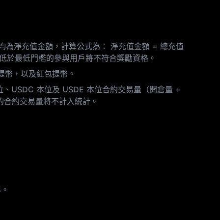
均為淨充值金額，計算公式為： 淨充值金額 = 總充值
額低於最低門檻的參與用戶將不符合獎勵資格。
幣提幣，以及紅包提幣。
、USDC 本位及 USDE 本位合約交易量（開倉量 +
的合約交易量將不計入統計。
準。