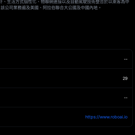
將前衛設計、生活方式個性化、物聯網連接以及自動駕駛技術整合於以乘客為中
，該公司業務遍及美國、阿拉伯聯合大公國及中國內地。
--
29
--
https://www.roboai.io