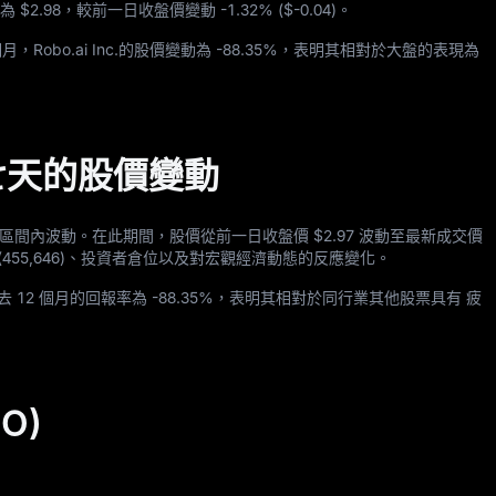
股價為
$2.98
，較前一日收盤價變動
-1.32%
(
$-0.04
)。
月，Robo.ai Inc.的股價變動為
-88.35%
，表明其相對於大盤的表現為
) 過去七天的股價變動
響的短期區間內波動。在此期間，股價從前一日收盤價
$2.97
波動至最新成交價
(
455,646
)、投資者倉位以及對宏觀經濟動態的反應變化。
去
12
個月的回報率為
-88.35%
，表明其相對於同行業其他股票具有 疲
IO)