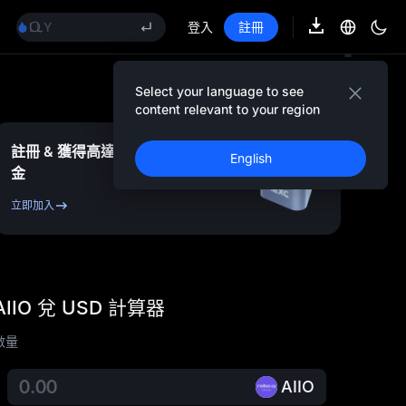
SHOP
LLY
登入
註冊
BLESS
HEI
CYS
Select your language to see
SHOP
content relevant to your region
LLY
BLESS
註冊 & 獲得高達
10,000
USDT
獎
English
HEI
金
CYS
立即加入
AIIO 兌 USD 計算器
數量
AIIO