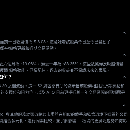
而前一日收盤價為 
$ 3.03
。這意味着該股票今日至今已變動了 
的盤中價格更新和近期交易活動。
去六個月為 
-13.96%
，過去一年為 
-88.35%
。這些數據僅反映股價變
疲弱
 價格動能，但請記住，過去的收益並不保證未來的表現。
如何？
6.30
 之間波動。這一 52 周區間有助於顯示目前股價相對於近期高點和
的支撐位和阻力位，以及 
AIIO
 目前更接近其一年交易區間的頂部還是
nc.
 與其他服務於類似終端市場並在相似的競爭和監管環境下運營的公司
投資組合多元化、進行同業比較，並了解影響 
--
 板塊的更廣泛趨勢如何影