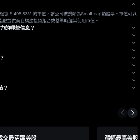
根據 
$ 495.83M
 的市值，該公司被歸類為
Small-cap
類股票。市值可以
指數提供商在構建投資組合或基準時經常使用市值。
能力的哪些信息？
？
值？
成交最活躍美股
漲幅最高美股