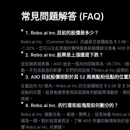
常見問題解答 (FAQ)
1
.
Robo.ai Inc.
目前的股價是多少？
Robo.ai Inc.
（
Common Stock
）的最新交易價格為 
$ 2.98
，
-1.32%
。您可以在此頁面的實時圖表和報價部分查看 
AIIO
 
2
.
Robo.ai Inc.
股票是上漲還是下跌？
從近期表現來看，
AIIO
 過去一個月的回報率為 
-26.73%
，過
動，不包含股息的影響。它們共同反映了
Robo.ai Inc.
股票的 
3
.
AIIO
目前股價相對於其 52 周高點和低點的位置
在最近的 52 周內，
Robo.ai Inc.
的交易價格在 
$ 0.54
 至 
$ 5
低點的位置，投資者通常使用該區間來判斷股票波動性、潛在
底部。
4
.
Robo.ai Inc.
的行業和板塊是如何劃分的？
Robo.ai Inc.
 被劃分為 
--
 板塊。實際上，這意味着 
Robo.ai I
歸為一類。對於投資者而言，了解 
AIIO
 所屬的板塊有助於
響 
Robo.ai Inc.
 的業績。