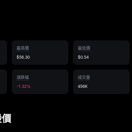
最高價
最低價
$56.30
$0.54
漲跌幅
成交量
-1.32%
456K
日股價