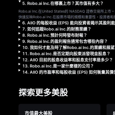
5
.
Robo.ai Inc.
在哪裏上市？其市值有多大？
Robo.ai Inc.
在
United States
的 
NASDAQ
 證券交易所上市。
快速反映
Robo.ai Inc.
在股票市場的規模和重要性，投資者和
6
.
AIIO
的每股收益 (EPS) 能向投資者揭示其盈利
7
.
如何追蹤
Robo.ai Inc.
的財務業績？
8
.
Robo.ai Inc.
預計何時發布財報？
9
.
Robo.ai Inc.
的盈利報告通常包含哪些內容？
10
.
我如何才能及時了解
Robo.ai Inc.
的業績和展望
11
.
Robo.ai Inc.
是否定期向股東派發現金股息？
12
.
AIIO
目前的股息收益率和股息支付率是多少？
13
.
Robo.ai Inc.
是一家什麼樣的公司？
14
.
AIIO
的市盈率和每股收益 (EPS) 如何衡量其價
探索更多美股
市值最大美股