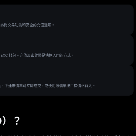
戶
完全訪問交易功能和安全的充值選項。
MEXC 錢包。充值加密貨幣是快速入門的方式。
O 數量。下達市價單可立即成交，或使用限價單按目標價格買入。
IO）？