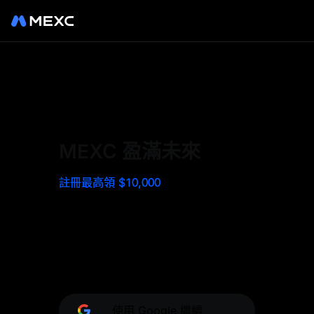
在 MEXC 註冊，體驗世界一流
的交易所。以最低的費用交易
BTC、ETH 等熱門代幣。探索
MEXC 盈滿未來
令人期待的福利和空投。
註冊最高領 $10,000
MEXC - 0 費率鏈接無限機會。
使用 Google 繼續