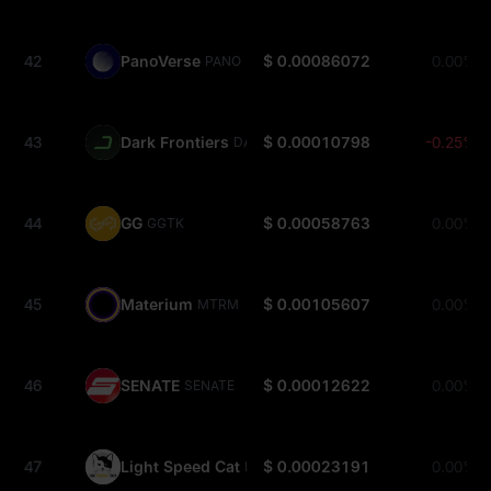
42
PanoVerse
$ 0.00086072
0.00%
PANO
43
Dark Frontiers
$ 0.00010798
-0.25%
DARK
44
GG
$ 0.00058763
0.00%
GGTK
45
Materium
$ 0.00105607
0.00%
MTRM
46
SENATE
$ 0.00012622
0.00%
SENATE
47
Light Speed Cat
$ 0.00023191
0.00%
LSCAT