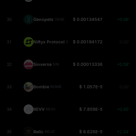
30
Genopets
$ 0.00134547
+0.08%
GENE
31
Niftyx Protocol
$ 0.00194172
0.00%
SHROOM
32
Sinverse
$ 0.00013336
+0.59%
SIN
33
Bombie
$ 1.057E-5
0.00%
BOMB
34
REVV
$ 7.859E-5
+0.45%
REVV
35
Relic
$ 8.626E-5
+2.54%
RELIC