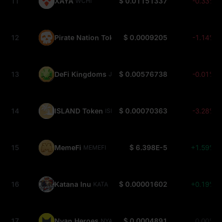
11
XAYA
$ 0.01151337
-0.33%
WCHI
12
Pirate Nation Token
$ 0.0009205
-1.14%
PIRATE
13
DeFi Kingdoms
$ 0.00576738
-0.01%
JEWEL
14
ISLAND Token
$ 0.00070363
-3.28%
ISLAND
15
MemeFi
$ 6.398E-5
+1.59%
MEMEFI
16
Katana Inu
$ 0.00001602
+0.19%
KATA
17
Nyan Heroes
$ 0.0004891
0.00%
NYAN