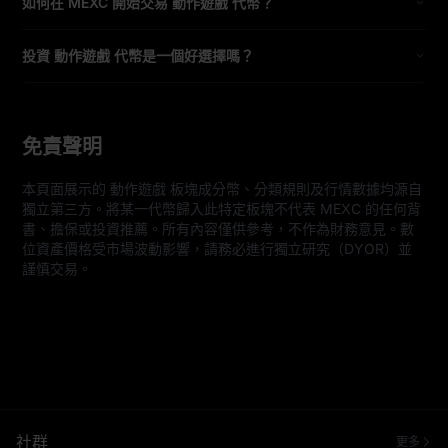
如何在 MEXC 開始交易 動作遊戲 代幣？
投資 動作遊戲 代幣是一個好選擇嗎？
免責聲明
本頁面展示的 動作遊戲 板塊成分幣、分類規則及行情數據均源自
獨立第三方。將某一代幣歸入此特定板塊不代表 MEXC 的任何背
書、擔保或投資推薦。所有內容僅供參考，不作為財務意見。數
位資產價格受市場波動影響，請務必進行獨立研究（DYOR）並
謹慎交易。
社群
更多