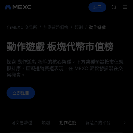
AAOI
買幣
行情
現貨
合約
註冊
理財
SKYAI
活動
SPCX
UNITRE
SPCX 
GOLD(X
/
/
/
動作遊戲
MEXC 交易所
加密貨幣價格
類別
AAOI
SKYAI
動作遊戲 板塊代幣市值榜
UNITRE
SPCX 
探索 動作遊戲 板塊的核心幣種。下方幣種預設按市值規
模排序，直觀追蹤賽道表現，在 MEXC 輕鬆發掘潛在交
易機會。
立即註冊
可交易幣種
類別
動作遊戲
智慧合約平台
第 1 