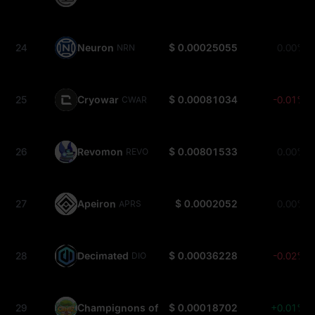
24
Neuron
$ 0.00025055
0.00%
NRN
25
Cryowar
$ 0.00081034
-0.01%
CWAR
26
Revomon
$ 0.00801533
0.00%
REVO
27
Apeiron
$ 0.0002052
0.00%
APRS
28
Decimated
$ 0.00036228
-0.02%
DIO
29
Champignons of Arborethia
$ 0.00018702
+0.01%
CHAMPZ