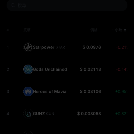
#
貨幣
價格
1 小時
1
Starpower
$ 0.0976
-0.21%
STAR
2
Gods Unchained
$ 0.02113
-0.14%
GODS
3
Heroes of Mavia
$ 0.03106
+0.95%
MAVIA
4
GUNZ
$ 0.003053
+0.32%
GUN