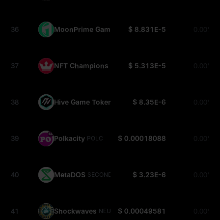
36
MoonPrime Games
$ 8.831E-5
0.00%
LUNAR
37
NFT Champions
$ 5.313E-5
0.00%
CHAMP
38
Hive Game Token
$ 8.35E-6
0.00%
HGT
39
Polkacity
$ 0.00018088
0.00%
POLC
40
MetaDOS
$ 3.23E-6
0.00%
SECOND
41
Shockwaves
$ 0.00049581
0.00%
NEUROS