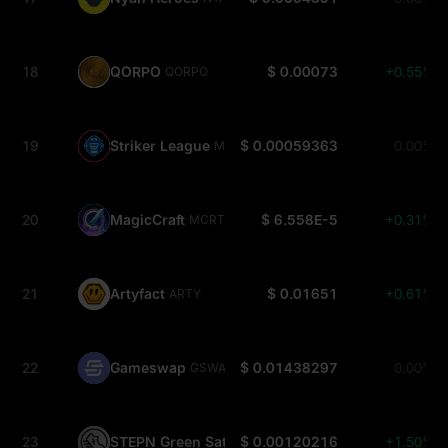
18
QORPO
$ 0.00073
+0.55%
QORPO
19
Striker League
$ 0.00059363
0.00%
MBS
20
MagicCraft
$ 6.558E-5
+0.31%
MCRT
21
Artyfact
$ 0.01651
+0.61%
ARTY
22
Gameswap
$ 0.01438297
0.00%
GSWAP
23
STEPN Green Satoshi Token on BSC
$ 0.00120216
+1.50%
GST-BSC