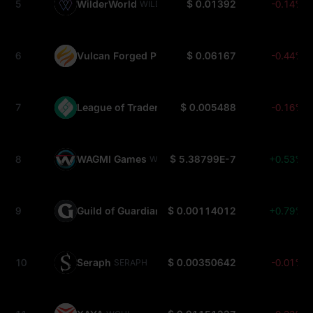
5
WilderWorld
$ 0.01392
-0.14%
WILD
6
Vulcan Forged PYR
$ 0.06167
-0.44%
PYR
7
League of Traders
$ 0.005488
-0.16%
LOT
8
WAGMI Games
$ 5.38799E-7
+0.53%
WAGMIGAMES
9
Guild of Guardians
$ 0.00114012
+0.79%
GOG
10
Seraph
$ 0.00350642
-0.01%
SERAPH