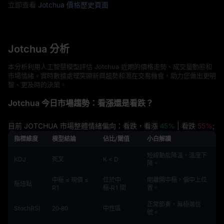
立即查看
Jotchua 價格歷史頁面
Jotchua 分析
本分析利用人工智慧模型評估 Jotchua 近期的價格走勢、成交量動態和
市場情緒。實時數據處理突顯新興趨勢和潛在交易機會，助力您做出更明
智、更及時的決策。
Jotchua 今日市場趨勢：看漲還是看跌？
目前 JOTCHUA 市場整體情緒偏向：看跌，看漲
45%
| 看跌
55%
;
指標維度
模型結論
佔比/閾值
小白解讀
短線動能降溫，溫度下
KDJ
死叉
K < D
降。
中樞 ≤ 現價 ≤
位於中
剛離開中樞，偏中上位
樞紐點
R1
樞‑R1 間
置。
正常節奏，無極端信
StochRSI
20‑80
中性區
號。