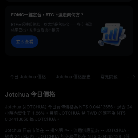
FOMC一錘定音，BTC下週走向何方？
ETF三週連陽終結，以太坊逆勢吸金——多空決戰
結果已出，點擊查看後市推演
立即查看
今日 Jotchua 價格
Jotchua 價格歷史
常見問題
JOT
Jotchua 今日價格
Jotchua (JOTCHUA) 今日實時價格為
NT$ 0.04413656
，過去 24
小時內變化了
1.86%
。目前 JOTCHUA 兌 TWD 的匯率為
NT$
0.04413656
每 JOTCHUA。
Jotchua 目前市值在
--
排名第
#-
，流通供應量為
-- JOTCHUA
。
過去 24 小時內，JOTCHUA 的交易價格在
NT$ 0.04262128
（低