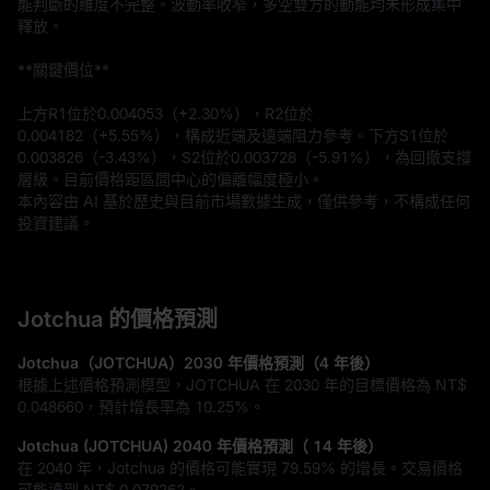
能判斷的維度不完整。波動率收窄，多空雙方的動能均未形成集中
釋放。

**關鍵價位**

上方R1位於0.004053（+2.30%），R2位於
0.004182（+5.55%），構成近端及遠端阻力參考。下方S1位於
0.003826（-3.43%），S2位於0.003728（-5.91%），為回撤支撐
層級。目前價格距區間中心的偏離幅度極小。
本內容由 AI 基於歷史與目前市場數據生成，僅供參考，不構成任何
投資建議。
Jotchua 的價格預測
Jotchua（JOTCHUA）2030 年價格預測（4 年後）
根據上述價格預測模型，JOTCHUA 在 2030 年的目標價格為
NT$
0.048660
，預計增長率為
10.25%
。
Jotchua (JOTCHUA) 2040 年價格預測（ 14 年後）
在 2040 年，Jotchua 的價格可能實現
79.59%
的增長。交易價格
可能達到
NT$ 0.079262
。