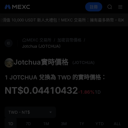
SPCX
買幣
行情
現貨
合約
註冊
理財
CASHCA
活動
SPCX
HFT
UNITREE
值 10,000 USDT 新人大禮包！
MEXC 交易所：擁有最多熱幣，每日
宇樹科技
GOLD(X
SPCX
/
/
MEXC 交易所
加密貨幣價格
CASHCA
Jotchua (JOTCHUA)
HFT
UNITREE
Jotchua實時價格
(JOTCHUA)
宇樹科技
1 JOTCHUA 兌換為 TWD 的實時價格：
NT$0.04410432
-1.86%
1D
TWD - NT$
1D
7D
1M
3M
1Y
YTD
ALL