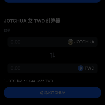
JOTCHUA 兌 TWD 計算器
數量
JOTCHUA
TWD
1 JOTCHUA = 0.04413656 TWD
購買JOTCHUA