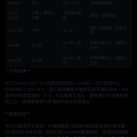
MACD
死叉
DIF < DEA
空頭動能抬頭。
BOLL
下軌 ≤ 價格 ≤
下軌與中軌
偏弱，但未極端。
(20,2)
中軌
間
處於正常區間，仍有空
RSI (14)
中性
30‑70
間。
60‑80% 買
多數均線向上，順排佔
MA 組
5‑6 買
入
主流。
60‑80% 買
多數均線向上，順排佔
EMA 組
5‑6 買
入
主流。
**市場結構**

JOTCHUA_USDT 4小時周期現價為0.003962，位於區間中心
0.003955上方0.18%，處於樞紐體系中軸附近的窄幅區間內。MA
及EMA短周期組別（5-6）均呈現買入佔比，價格運行於均線系統
的上沿。結構層級顯示多頭排列尚未完全確立。

**動能狀態**

MACD錄得死叉信號，快慢線動能方向與均線系統呈現分層背離。
RSI維持在中性區間，而KDJ及StochRSI數據缺失，導致短周期動