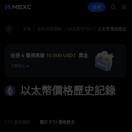
GOLD(X
買幣
行情
現貨
合約
註冊
理財
AAOI
活動
SPCX
SKYAI
UNITRE
SPCX 
主頁
/
加密貨幣價格
/
以太幣(ETH)
/
以太幣價格歷史
GOLD(X
AAOI
SKYAI
UNITRE
註冊 & 獲得高達
10,000
USDT
獎金
SPCX 
立即加入
以太幣價格歷史記錄
ETH 歷史價格
關於 ETH 價格歷史