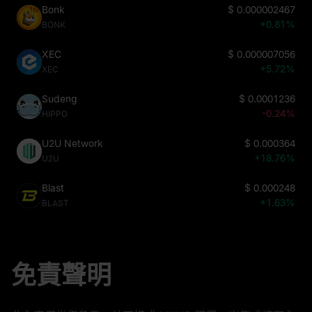
Bonk
$
0.000002467
+0.81%
BONK
XEC
$
0.000007056
+5.72%
XEC
Sudeng
$
0.0001236
-0.24%
HIPPO
U2U Network
$
0.000364
+18.76%
U2U
Blast
$
0.000248
+1.63%
BLAST
免責聲明