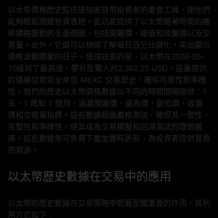
以太幣價格歴史監控是加密貨幣投資者的重要工具，使他們
能夠輕鬆跟蹤投資表現。此功能提供了以太幣隨著時間的推
移價格變動的全面視圖，包括開盤價、峰值和收盤價以及交
易量。此外，它還可以快速了解每日百分比變化，突出顯示
價格波動顯著的日子。值得註意的是，以太幣在
2026-05-
10
達到了最高值，攀升至驚人的
2,382.25 USD
。這裏提供
的價格信息完全來自 MEXC 交易歴史，確保可靠性和準確
性。我們的歷史以太幣價格數據以不同的時間間隔提供：1
天、1 周和 1 個月，涵蓋開盤價、最高價、最低價、收盤
價和交易量指標。這些數據經過嚴格測試，確保其一致性、
完整性和準確性，使其成為交易模擬和回溯測試的理想選
擇。這些數據集可免費下載並實時更新，為投資者提供寶貴
的資源。
以太幣歷史數據在交易中的應用
以太幣的歴史數據在交易策略中起著至關重要的作用。其利
用方式如下：