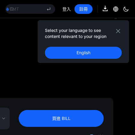
TUT
BMT
登入
註冊
MUBARAK
UNITREE 8.10 科創板申購
TUT
Select your language to see
BMT
content relevant to your region
MUBARAK
UNITREE 8.10 科創板申購
English
買進 BILL