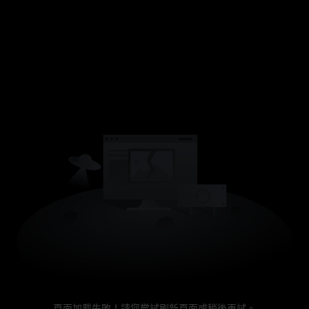
頁面加載失敗！請您嘗試刷新頁面或稍後再試。