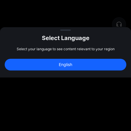
Select Language
Select your language to see content relevant to your region
English
社群
更多