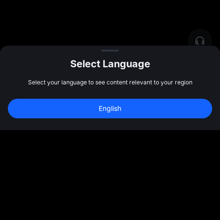
Select Language
Select your language to see content relevant to your region
English
社群
更多