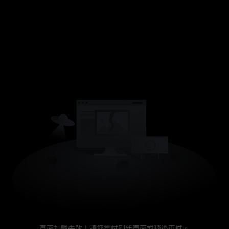
頁面加載失敗！請您嘗試刷新頁面或稍後再試。