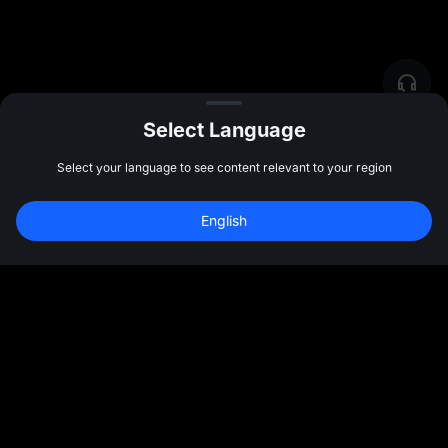
Select Language
Select your language to see content relevant to your region
English
社群
更多