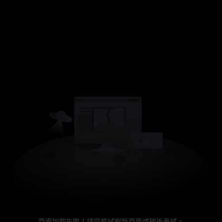
頁面加載失敗！請您嘗試刷新頁面或稍後再試。