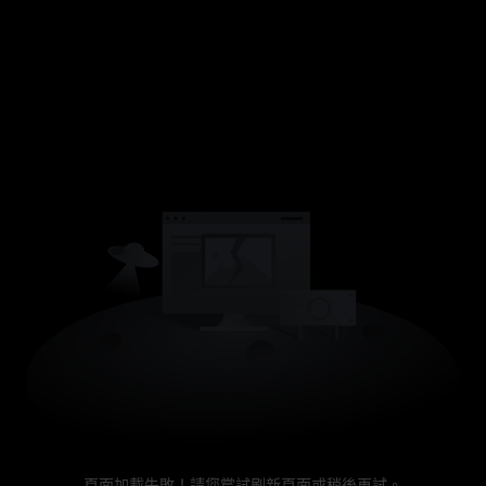
頁面加載失敗！請您嘗試刷新頁面或稍後再試。