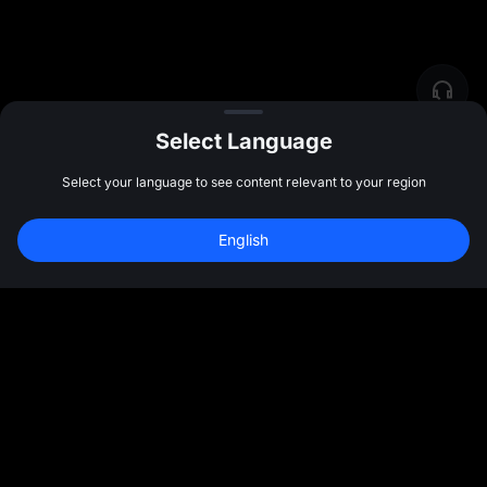
Select Language
Select your language to see content relevant to your region
English
社群
更多