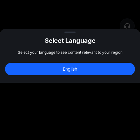
Select Language
Select your language to see content relevant to your region
English
社群
更多