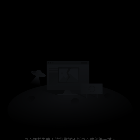
頁面加載失敗！請您嘗試刷新頁面或稍後再試。