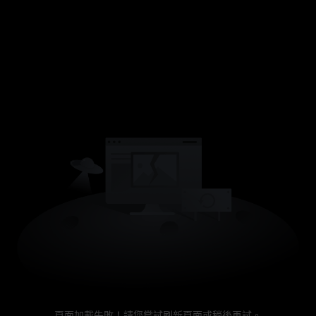
頁面加載失敗！請您嘗試刷新頁面或稍後再試。