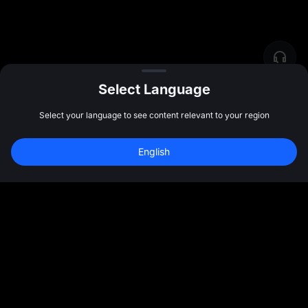
Select Language
Select your language to see content relevant to your region
English
社群
更多