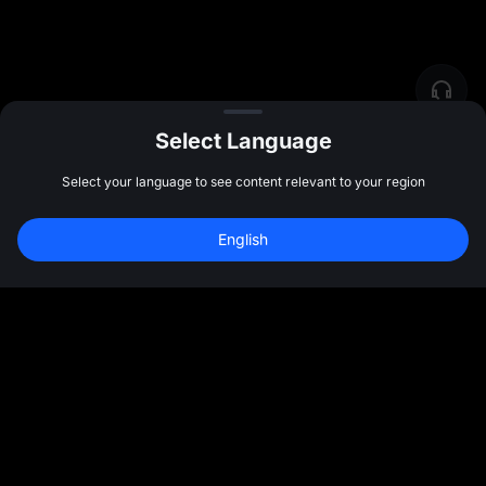
Select Language
Select your language to see content relevant to your region
English
社群
更多