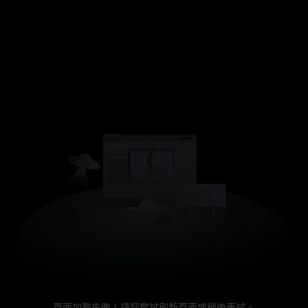
頁面加載失敗！請您嘗試刷新頁面或稍後再試。