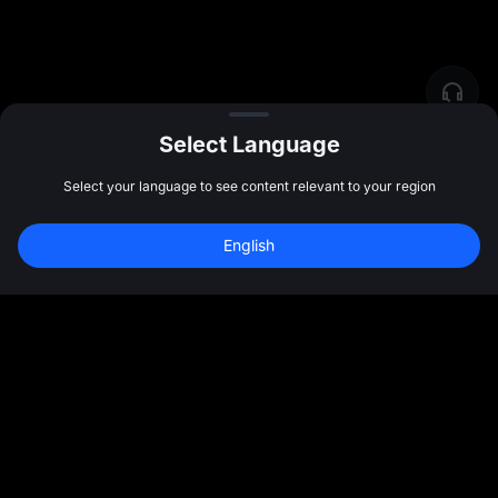
Select Language
Select your language to see content relevant to your region
English
社群
更多