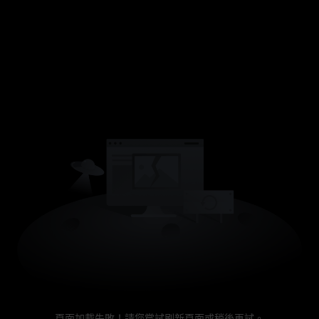
頁面加載失敗！請您嘗試刷新頁面或稍後再試。