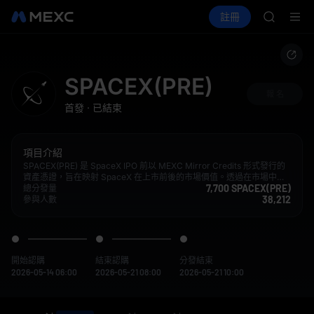
AAOI
買幣
行情
現貨
合約
註冊
理財
SKYAI
活動
SPCX
UNITRE
SPCX 
GOLD(X
AAOI
SPACEX(PRE)
SKYAI
報 名
首發
·
已結束
UNITRE
SPCX 
項目介紹
SPACEX(PRE) 是 SpaceX IPO 前以 MEXC Mirror Credits 形式發行的
資產憑證，旨在映射 SpaceX 在上市前後的市場價值。透過在市場中獲
7,700 SPACEX(PRE)
得對沖敞口，MEXC 為用戶提供多種退出選項或與目標公司公允市場價
總分發量
38,212
值一致的長期持有選項。
參與人數
開始認購
結束認購
分發結束
2026-05-14 06:00
2026-05-21 08:00
2026-05-21 10:00