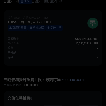
USDT
池
USDT
池
USD1
池
NEW
投入
USDT
認購
SPACEX(PRE)
1
SPACEX(PRE)
=
650
USDT
新用戶專享
八折認購
提升上限
分發總量
3,100 SPACEX(PRE)
總投入量
10,291,521.12 USDT
認購
--
已分配
--
退款
--
完成任務提升認購上限，最高可達
200,000 USDT
目前認購上限：
100,000
USDT
充值任務挑戰