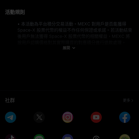
活動規則
• 本活動為平台積分交易活動。MEXC 對用戶是否能獲得 
Space-X 股票代幣的權益不作任何保證或承諾。若活動結束
後用戶無法獲得 Space-X 股票代幣的相關權益，MEXC 將
按用戶認購價格對其實際購買的對應積分進行退款處理。
展開
• 本活動不對美國*居民或任何受限制國家和地區的居民開
放。具體受限制國家和地區名單請參閱：
https://www.mexc.com/terms 
• 做市商及機構用戶不具備參與本活動的資格。
• 新用戶是指在活動期間註冊或在活動開始前總充值少於 
$100 等值的用戶（包括鏈上充值、法幣充值及 P2P 交
易）。
• 認可的充值方式包括 P2P 交易、法幣充值及鏈上轉帳。
• 參與者必須在活動結束前完成高級身分認證，方有資格獲得
社群
更多
獎勵。
• 現貨交易量計算包括 USDT、USDC、USDE 及 USD1 的交
易，包括 0 費率交易。合約交易量計算包括 USDT、USDC 
及 USDE 合約（開倉 + 平倉），且包括 0 費率交易。跟單交
易及網格交易產生的交易量也計算在內。使用 MX 代幣抵扣
手續費的合約交易將不計入有效交易量。