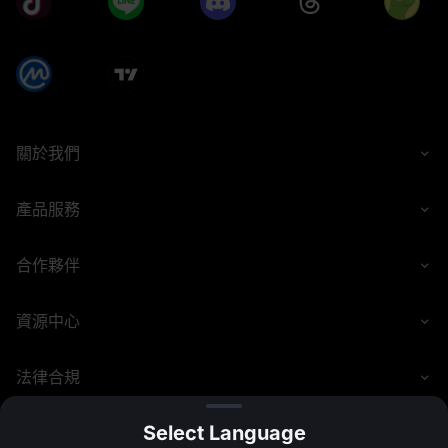
• 用戶必須向好友分享活動頁面的邀請連結，並讓其通過此連
結註冊 MEXC 帳戶。用戶僅在被邀請人成功參與代幣認購後
方可獲得獎勵。
• 用戶不能同時獲得 Launchpool、Launchpad 及 Airdrop+ 
的邀請獎勵。邀請人將根據被邀請人參與並完成的活動獲得
獎勵，並優先發放被邀請人參與活動中最先結束的活動獎
勵，無論其參與順序如何。此限制僅適用於 Launchpool、
Launchpad 及 Airdrop+ 的邀請獎勵，不影響 Launchpad 
關於我們
邀請獎勵是否可以與其他獎勵類型（如返佣）疊加。
• 用戶一次只能認購一個 Launchpad 項目。
產品服務
• 對於認購不足的資金池，用戶將根據其認購金額獲得代幣。
對於超額認購的資金池，將按以下公式分配代幣給用戶：分
配量 = 認購金額 / 總認購金額 × 最大分配量。欲了解更多詳
合作夥伴
情，請參閱 Launchpad 常見問題。
• 若您最終成功獲得 Space-X 股票代幣的權益，空投將在活
動結束後 6 小時內根據參與比例發放至您的現貨帳戶。
資源中心
• 獎勵發放至收款人帳戶可能會有所延遲。在某些情況下，發
放時間可能會延長至 24 小時，以便進行額外檢查。
• 在獎勵發放前，平台將對用戶資格進行最終審核。若帳戶異
法律合規
常或不符合活動要求，用戶將無法獲得獎勵。請確保帳戶行
為符合平台規則，以免影響獎勵領取。
• 所有參與用戶必須嚴格遵守 MEXC 的服務條款。MEXC 保
Select Language