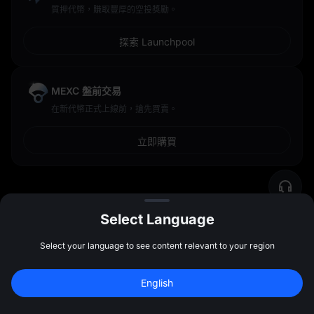
質押代幣，賺取豐厚的空投獎勵。
探索 Launchpool
MEXC 盤前交易
在新代幣正式上線前，搶先買賣。
立即購買
MEXC 的所有功能都由頂尖的安全系統和 24/7 全天候客戶支持提
Select Language
供保障，讓您安心無憂。探索最新的
TRIA (TRIA) price
價格，查
看即將到來的
TRIA 價格預測
，或深入了解其今天的
TRIA 歷史表現
Select your language to see content relevant to your region
！
English
註冊領最高 
10,000 USDT
 獎勵
註冊
47:59:45
投資前您應該了解的加密資產風險