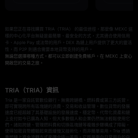
如果您正在尋找購買 TRIA（TRIA） 的最佳途徑，那麼像 MEXC 這
樣的中心化平台無疑是最簡單、最安全的方式，尤其適合使用信用
卡、Apple Pay 或法幣的用戶。DEX 為鏈上用戶提供了更大的靈活
性，而 P2P 則適合需要本地貨幣支持的用戶。
無論您選擇哪種方式，都可以立即創建免費帳戶，在 MEXC 上安心
開啟您的交易之旅。
TRIA（TRIA）資訊
Tria 是一家自託管數位銀行，無需跨鏈橋、燃料費或第三方託管，
即可實現跨所有區塊鏈的消費、交易和收益管理。數位貨幣的發展
速度已經超越了其基礎設施的發展速度。穩定幣、代幣化資產和鏈
上支付如今已廣為人知，但大多數個人和企業仍然無法輕鬆使用它
們。諸如跨鏈、管理燃料費和切換區塊鏈等複雜步驟構成了障礙，
使得加密貨幣體驗起來既緩慢又技術化，而非簡單易用。Tria 透過
重塑鏈上資金流轉方式來彌合這一差距。它既是面向日常用戶的自