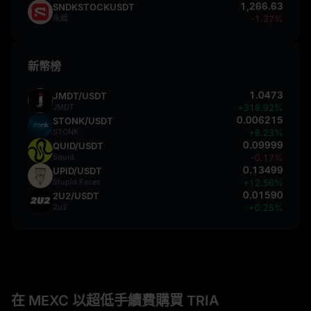
1,266.63
SNDKSTOCKUSDT
永續
-1.37%
新幣榜
1.0473
JMDT/USDT
JMDT
+318.92%
0.006215
STONK/USDT
STONK
+8.23%
0.09999
QUID/USDT
Squid
-0.17%
0.13499
UPID/USDT
Stupid Faces
+12.56%
0.01590
2U2/USDT
2u2
+0.25%
在 MEXC 以超低手續費購買 TRIA