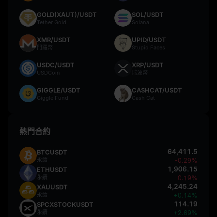
GOLD(XAUT)/USDT
SOL/USDT
Tether Gold
Solana
XMR/USDT
UPID/USDT
門羅幣
Stupid Faces
USDC/USDT
XRP/USDT
USDCoin
瑞波幣
GIGGLE/USDT
CASHCAT/USDT
Giggle Fund
Cash Cat
熱門合約
64,411.5
BTCUSDT
永續
-0.29%
1,906.15
ETHUSDT
永續
-0.19%
4,245.24
XAUUSDT
永續
+0.14%
114.19
SPCXSTOCKUSDT
永續
+2.69%