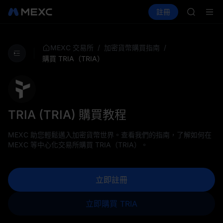
CASHCA
買幣
行情
現貨
合約
註冊
理財
HFT
活動
SPCX
UNITREE
宇樹科技
GOLD(X
/
/
MEXC 交易所
加密貨幣購買指南
SPCX
購買 TRIA（TRIA）
CASHCA
HFT
UNITREE
宇樹科技
TRIA (TRIA) 購買教程
MEXC 助您輕鬆邁入加密貨幣世界。查看我們的指南，了解如何在
MEXC 等中心化交易所購買 TRIA（TRIA）。
立即註冊
立即購買 TRIA