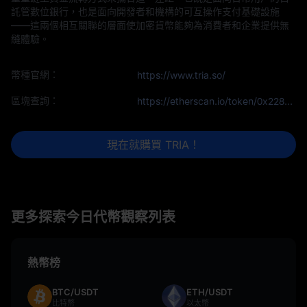
託管數位銀行，也是面向開發者和機構的可互操作支付基礎設施
——這兩個相互關聯的層面使加密貨幣能夠為消費者和企業提供無
縫體驗。
幣種官網：
https://www.tria.so/
區塊查詢：
https://etherscan.io/token/0x228bEC415adE4b61D7CaF0adf8C91EAc587BA369
現在就購買 TRIA！
更多探索今日代幣觀察列表
熱幣榜
BTC/USDT
ETH/USDT
比特幣
以太幣