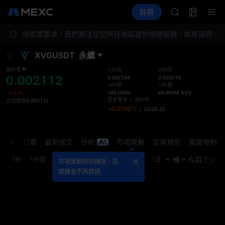
GOLD(XAU)
合約交易
TradFi
註冊
合約信息
AAOI
活動
SKYAI
遵守當地監管要求，我們無法在您所在地區提供相關服務。如有疑問，請
UNITREE 8.
SPCX 解禁不
XVGUSDT
永續
GOLD(XAU)
AAOI
最新價
24h高
24h低
0.002112
SKYAI
0.002194
0.002010
24h額
24h量
UNITREE 8.
189.088K
89.965M
XVG
-0.37%
SPCX 解禁不
資金費率
/
倒計時
合理價格
0.002112
+0.0100%
/
03:05:22
介
委託訂單
最新成交
分析
市場異動
交易規則
風險限制
1秒
1分鐘
5分鐘
15分鐘
1小時
4小時
1日
最新
市場異動即刻捕捉，投
資機會不再錯過