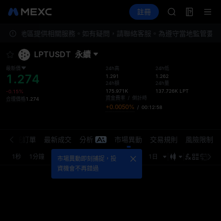
SKYAI
合約交易
TradFi
註冊
合約信息
ACE
活動
HFT
您所在地區提供相關服務。如有疑問，請聯絡客服。
為遵守當地監管要求
SPCX
UNITREE
LPTUSDT
永續
宇樹科技合約
SKYAI
最新價
24h高
24h低
1.274
ACE
1.291
1.262
24h額
24h量
HFT
175.971K
137.726K
LPT
-0.15%
SPCX
資金費率
/
倒計時
合理價格
1.274
+0.0050%
/
00:12:57
UNITREE
宇樹科技合約
介
委託訂單
最新成交
分析
市場異動
交易規則
風險限制
1秒
1分鐘
5分鐘
15分鐘
1小時
4小時
1日
最新
市場異動即刻捕捉，投
資機會不再錯過